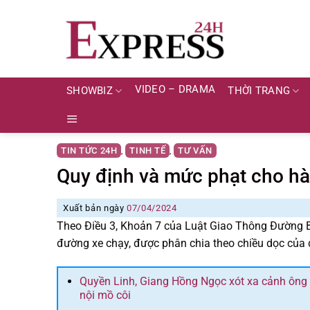
Skip
to
content
VIDEO – DRAMA
SHOWBIZ
THỜI TRANG
TIN TỨC 24H
TINH TẾ
TƯ VẤN
,
,
Quy định và mức phạt cho hàn
Xuất bản ngày
07/04/2024
Theo Điều 3, Khoản 7 của Luật Giao Thông Đường 
đường xe chạy, được phân chia theo chiều dọc của 
Quyền Linh, Giang Hồng Ngọc xót xa cảnh ông c
nội mồ côi