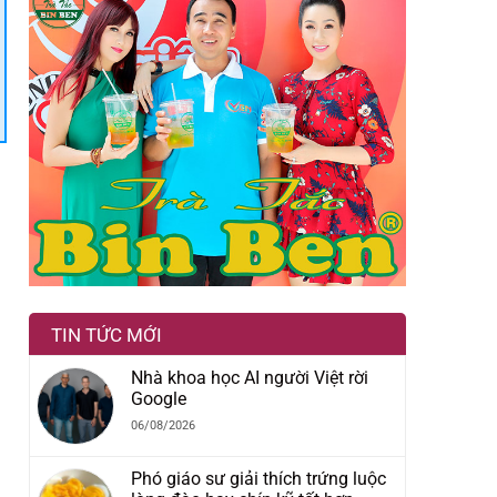
TIN TỨC MỚI
Nhà khoa học AI người Việt rời
Google
06/08/2026
Phó giáo sư giải thích trứng luộc