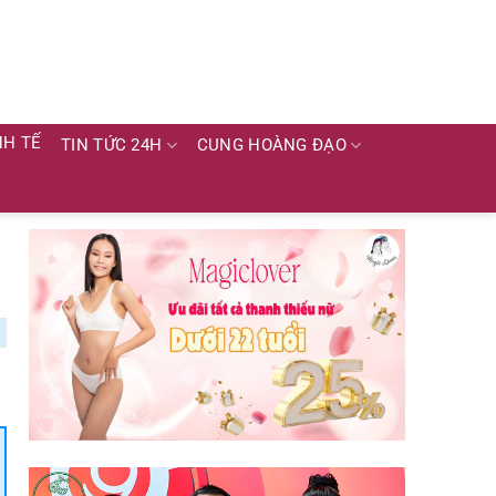
NH TẾ
TIN TỨC 24H
CUNG HOÀNG ĐẠO