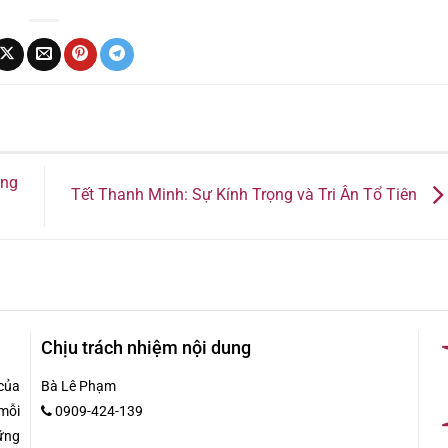
ăng
Tết Thanh Minh: Sự Kính Trọng và Tri Ân Tổ Tiên
Chịu trách nhiệm nội dung
của
Bà Lê Phạm
mỗi
0909-424-139
hững