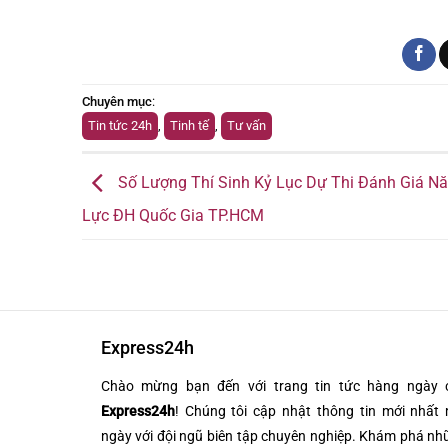
Chuyên mục
:
Tin tức 24h
,
Tinh tế
,
Tư vấn
Số Lượng Thí Sinh Kỷ Lục Dự Thi Đánh Giá N
Lực ĐH Quốc Gia TP.HCM
Express24h
Chào mừng bạn đến với trang tin tức hàng ngày 
Express24h
! Chúng tôi cập nhật thông tin mới nhất 
ngày với đội ngũ biên tập chuyên nghiệp. Khám phá n