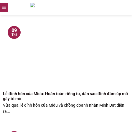
Skip
to
content
09
Th5
Lễ đính hôn của Midu: Hoàn toàn riêng tư, dàn sao đình đám úp mở
gây tò mò
Vừa qua, lễ đính hôn của Midu và chồng doanh nhân Minh Đạt diễn
ra...