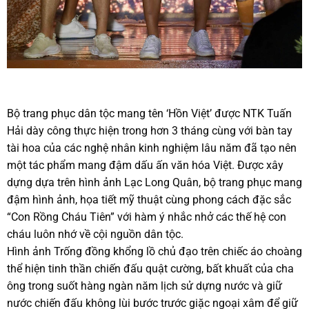
Bộ trang phục dân tộc mang tên ‘Hồn Việt’ được NTK Tuấn
Hải dày công thực hiện trong hơn 3 tháng cùng với bàn tay
tài hoa của các nghệ nhân kinh nghiệm lâu năm đã tạo nên
một tác phẩm mang đậm dấu ấn văn hóa Việt. Được xây
dựng dựa trên hình ảnh Lạc Long Quân, bộ trang phục mang
đậm hình ảnh, họa tiết mỹ thuật cùng phong cách đặc sắc
“Con Rồng Cháu Tiên” với hàm ý nhắc nhở các thế hệ con
cháu luôn nhớ về cội nguồn dân tộc.
Hình ảnh Trống đồng khổng lồ chủ đạo trên chiếc áo choàng
thể hiện tinh thần chiến đấu quật cường, bất khuất của cha
ông trong suốt hàng ngàn năm lịch sử dựng nước và giữ
nước chiến đấu không lùi bước trước giặc ngoại xâm để giữ