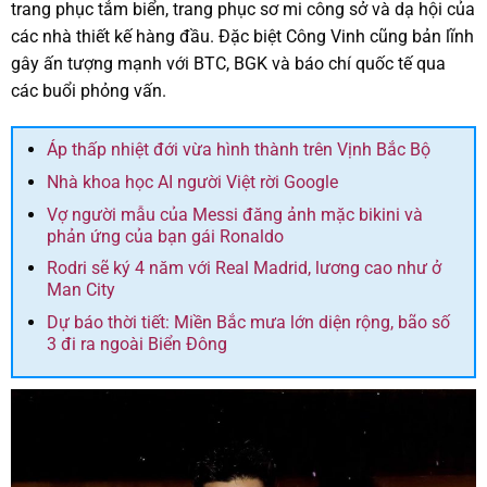
trang phục tắm biển, trang phục sơ mi công sở và dạ hội của
các nhà thiết kế hàng đầu. Đặc biệt Công Vinh cũng bản lĩnh
gây ấn tượng mạnh với BTC, BGK và báo chí quốc tế qua
các buổi phỏng vấn.
Áp thấp nhiệt đới vừa hình thành trên Vịnh Bắc Bộ
Nhà khoa học AI người Việt rời Google
Vợ người mẫu của Messi đăng ảnh mặc bikini và
phản ứng của bạn gái Ronaldo
Rodri sẽ ký 4 năm với Real Madrid, lương cao như ở
Man City
Dự báo thời tiết: Miền Bắc mưa lớn diện rộng, bão số
3 đi ra ngoài Biển Đông