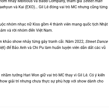
 nhóm nhảy Mbitious và Badd Company, tham gia
Street man
 Baehyun và Kai (EXO)… Gil Lê đóng vai trò MC nhưng cũng từng
huộc nhóm nhạc nữ Kiss gồm 4 thành viên mang quốc tịch Nhật
năm và rời nhóm đến Việt Nam.
ám khảo show nhảy từng gây tranh cãi. Năm 2022,
Street Dance
ệt) để Bảo Anh và Chi Pu làm huấn luyện viên dẫn dắt các vũ
ả nhầm tưởng Hari Won giữ vai trò MC thay vì Gil Lê. Có ý kiến
how giải trí nhưng chưa thực sự phù hợp với show dành cho