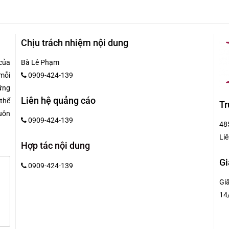
Chịu trách nhiệm nội dung
của
Bà Lê Phạm
mỗi
0909-424-139
hững
Liên hệ quảng cáo
 thể
Tr
uôn
0909-424-139
48
Liê
Hợp tác nội dung
Gi
0909-424-139
Gi
14