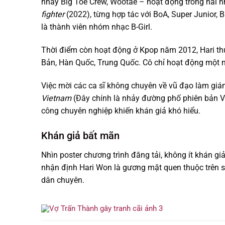
nhảy Big Toe Crew, Wootae – hoạt động trong hai
fighter
(2022), từng hợp tác với BoA, Super Junior,
là thành viên nhóm nhạc B-Girl.
Thời điểm còn hoạt động ở Kpop năm 2012, Hari t
Bản, Hàn Quốc, Trung Quốc. Cô chỉ hoạt động một 
Việc mời các ca sĩ không chuyên về vũ đạo làm gi
Vietnam
(Đây chính là nhảy đường phố phiên bản Vi
công chuyên nghiệp khiến khán giả khó hiểu.
Khán giả bất mãn
Nhìn poster chương trình đăng tải, không ít khán gi
nhận định Hari Won là gương mặt quen thuộc trên s
dân chuyên.