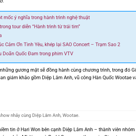
ố.
 mốc ý nghĩa trong hành trình nghệ thuật
ng tour diễn “Hành trình từ trái tim”
a
húc Cảm Ơn Tình Yêu, khép lại SAO Concert – Trạm Sao 2
đầu Doãn Quốc Đam trong phim VTV
u những gương mặt sẽ đồng hành cùng chương trình, trong đó Gi
n ban giám khảo gồm Diệp Lâm Anh, vũ công Hàn Quốc Wootae v
show nhảy cùng Diệp Lâm Anh, Wootae.
niềm tin ở Hari Won bên cạnh Diệp Lâm Anh – thành viên nhóm