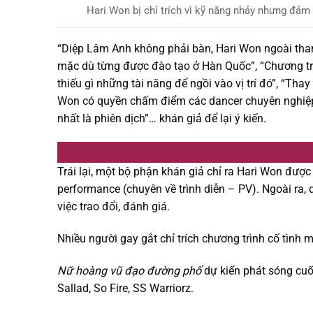
Hari Won bị chỉ trích vì kỹ năng nhảy nhưng đảm
“Diệp Lâm Anh không phải bàn, Hari Won ngoài tham
mặc dù từng được đào tạo ở Hàn Quốc”, “Chương tr
thiếu gì những tài năng để ngồi vào vị trí đó”, “Tha
Won có quyền chấm điểm các dancer chuyên nghiệp 
nhất là phiên dịch”… khán giả để lại ý kiến.
Trái lại, một bộ phận khán giả chỉ ra Hari Won được 
performance (chuyên về trình diễn – PV). Ngoài ra,
việc trao đổi, đánh giá.
Nhiều người gay gắt chỉ trích chương trình cố tình 
Nữ hoàng vũ đạo đường phố
dự kiến phát sóng cuối
Sallad, So Fire, SS Warriorz.