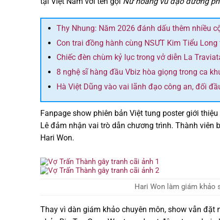
tại Việt Nam với tên gọi
Nữ hoàng vũ đạo đường ph
Thy Nhung: Năm 2026 đánh dấu thêm nhiều cột
Con trai đồng hành cùng NSƯT Kim Tiểu Long tro
Chiếc đèn chùm kỷ lục trong vở diễn La Traviat
8 nghệ sĩ hàng đầu Vbiz hòa giọng trong ca k
Hà Việt Dũng vào vai lãnh đạo công an, đối 
Fanpage show phiên bản Việt tung poster giới thiệ
Lê đảm nhận vai trò dẫn chương trình. Thành viê
Hari Won.
Hari Won làm giám khảo 
Thay vì dàn giám khảo chuyên môn, show vẫn đặt 