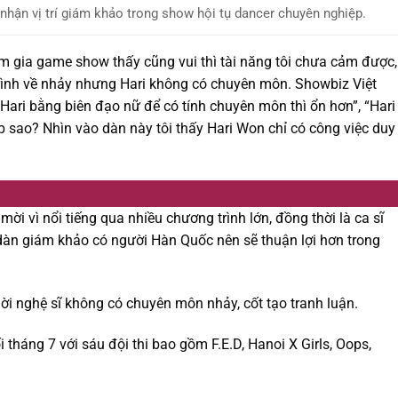
 nhận vị trí giám khảo trong show hội tụ dancer chuyên nghiệp.
 gia game show thấy cũng vui thì tài năng tôi chưa cảm được,
ình về nhảy nhưng Hari không có chuyên môn. Showbiz Việt
y Hari bằng biên đạo nữ để có tính chuyên môn thì ổn hơn”, “Hari
sao? Nhìn vào dàn này tôi thấy Hari Won chỉ có công việc duy
mời vì nổi tiếng qua nhiều chương trình lớn, đồng thời là ca sĩ
 dàn giám khảo có người Hàn Quốc nên sẽ thuận lợi hơn trong
mời nghệ sĩ không có chuyên môn nhảy, cốt tạo tranh luận.
 tháng 7 với sáu đội thi bao gồm F.E.D, Hanoi X Girls, Oops,