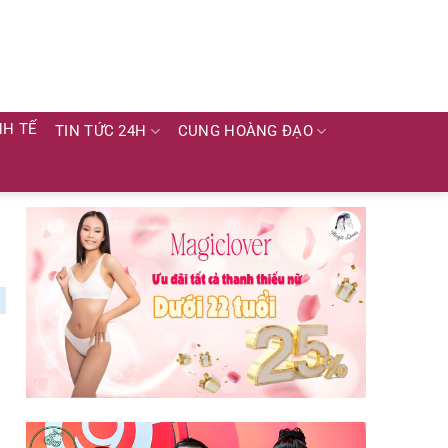
NH TẾ
TIN TỨC 24H
CUNG HOÀNG ĐẠO