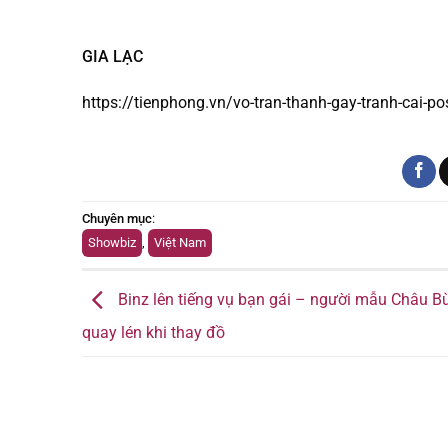
GIA LẠC
https://tienphong.vn/vo-tran-thanh-gay-tranh-cai-p
Chuyên mục
:
Showbiz
,
Việt Nam
Binz lên tiếng vụ bạn gái – người mẫu Châu Bù
quay lén khi thay đồ