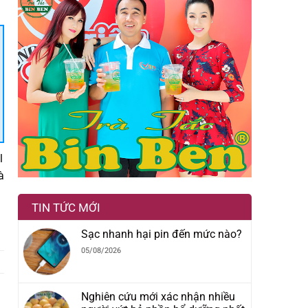
l
à
TIN TỨC MỚI
Sạc nhanh hại pin đến mức nào?
05/08/2026
Nghiên cứu mới xác nhận nhiều