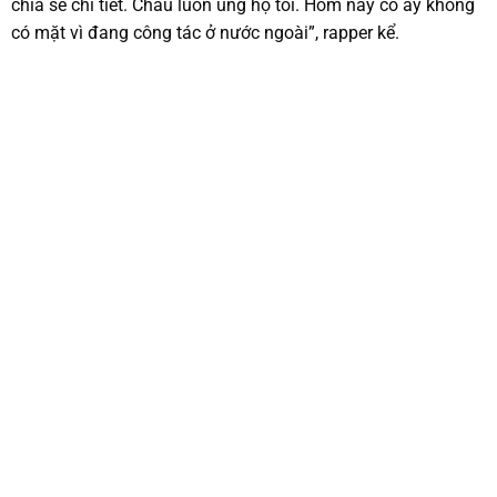
chia sẻ chi tiết. Châu luôn ủng hộ tôi. Hôm nay cô ấy không
có mặt vì đang công tác ở nước ngoài”, rapper kể.