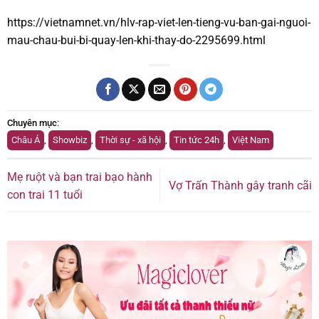
https://vietnamnet.vn/hlv-rap-viet-len-tieng-vu-ban-gai-nguoi-
mau-chau-bui-bi-quay-len-khi-thay-do-2295699.html
Chuyên mục
:
Châu Á
,
Showbiz
,
Thời sự - xã hội
,
Tin tức 24h
,
Việt Nam
Mẹ ruột và bạn trai bạo hành
Vợ Trấn Thành gây tranh cãi
con trai 11 tuổi