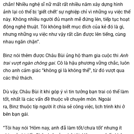
chắn! Nhiều nghệ sĩ nữ mất rất nhiều năm xây dựng hình
ảnh lại có thể bị ‘giết chết’ sự nghiệp chỉ vì những vụ việc thế
này. Không nhiều người đủ mạnh mẽ đứng lên, tiếp tục hoạt
động nghệ thuật. Tôi không biết mục đích của kẻ đó là gì,
nhưng những vụ việc như vậy rất cần được lên tiếng, cùng
nhau ngăn chặn”.
Binz nói thêm được Châu Bùi ủng hộ tham gia cuộc thi
Anh
trai vượt ngàn chông gai
. Cô là hậu phương vững chắc, luôn
cho anh cảm giác “không gì là không thể”, từ đó vượt qua
các thử thách.
Dù vậy, Châu Bùi ít khi góp ý vì tin tưởng bạn trai có thể làm
tốt, nhất là các vấn đề thuộc về chuyên môn. Ngoài
ra, Binz thuộc típ người ít chia sẻ công việc, lịch trình khi ở
bên bạn gái.
“Tôi hay nói ‘Hôm nay, anh đã làm tốt/chưa tốt’ nhưng ít