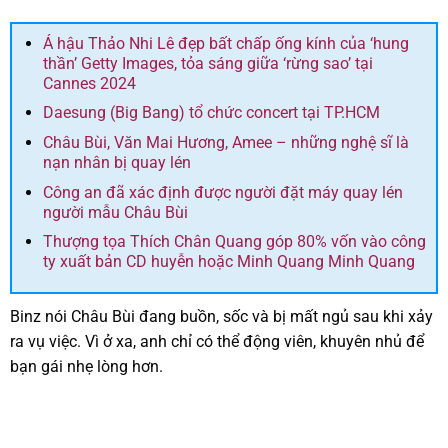
Á hậu Thảo Nhi Lê đẹp bất chấp ống kính của ‘hung
thần’ Getty Images, tỏa sáng giữa ‘rừng sao’ tại
Cannes 2024
Daesung (Big Bang) tổ chức concert tại TP.HCM
Châu Bùi, Văn Mai Hương, Amee – những nghệ sĩ là
nạn nhân bị quay lén
Công an đã xác định được người đặt máy quay lén
người mẫu Châu Bùi
Thượng tọa Thích Chân Quang góp 80% vốn vào công
ty xuất bản CD huyễn hoặc Minh Quang Minh Quang
Binz nói Châu Bùi đang buồn, sốc và bị mất ngủ sau khi xảy
ra vụ việc. Vì ở xa, anh chỉ có thể động viên, khuyên nhủ để
bạn gái nhẹ lòng hơn.