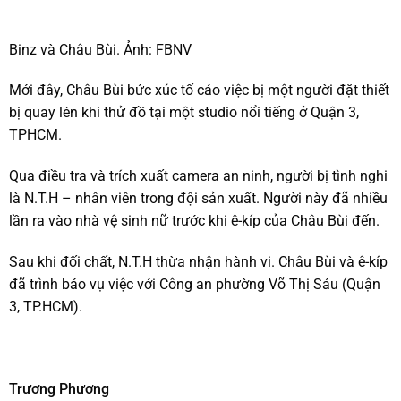
Binz và Châu Bùi. Ảnh: FBNV
Mới đây, Châu Bùi bức xúc tố cáo việc bị một người đặt thiết
bị quay lén khi thử đồ tại một studio nổi tiếng ở Quận 3,
TPHCM.
Qua điều tra và trích xuất camera an ninh, người bị tình nghi
là N.T.H – nhân viên trong đội sản xuất. Người này đã nhiều
lần ra vào nhà vệ sinh nữ trước khi ê-kíp của Châu Bùi đến.
Sau khi đối chất, N.T.H thừa nhận hành vi. Châu Bùi và ê-kíp
đã trình báo vụ việc với Công an phường Võ Thị Sáu (Quận
3, TP.HCM).
Trương Phương