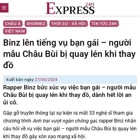
Skip
to
content
CHÂU Á
SHOWBIZ
THỜI SỰ - XÃ HỘI
TIN TỨC 24H
,
,
,
,
VIỆT NAM
Binz lên tiếng vụ bạn gái – người
mẫu Châu Bùi bị quay lén khi thay
đồ
Xuất bản ngày
27/06/2024
Rapper Binz bức xúc vụ việc bạn gái – người mẫu
Châu Bùi bị quay lén khi thay đồ, dành hết lời an
ủi cô.
Gặp gỡ truyền thông tại sự kiện ra mắt 33 nghệ sĩ tham gia
chương trình
Anh trai vượt ngàn chông gai
, rapper Binz nhận
câu hỏi về vụ việc bạn gái – người mẫu Châu Bùi bị quay lén
khi thay đồ gây xôn xao mạng xã hội.