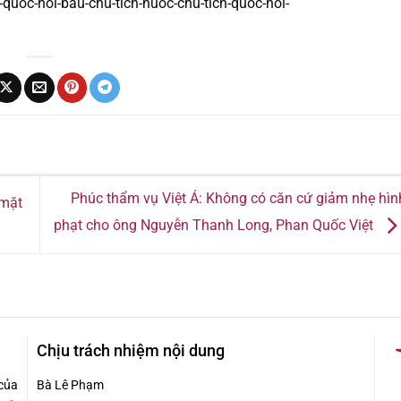
-quoc-hoi-bau-chu-tich-nuoc-chu-tich-quoc-hoi-
Phúc thẩm vụ Việt Á: Không có căn cứ giảm nhẹ hìn
 mặt
phạt cho ông Nguyễn Thanh Long, Phan Quốc Việt
Chịu trách nhiệm nội dung
của
Bà Lê Phạm