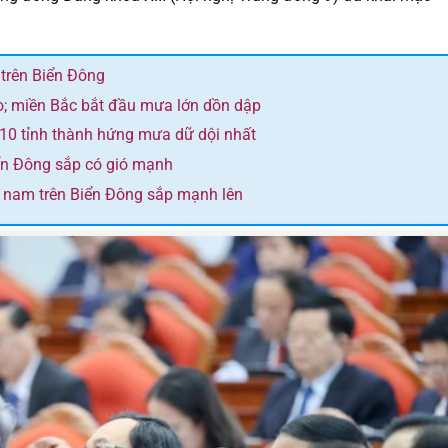
 trên Biển Đông
o; miền Bắc bắt đầu mưa lớn dồn dập
 10 tỉnh thành hứng mưa dữ dội nhất
ển Đông sắp có gió mạnh
y nam trên Biển Đông sắp mạnh lên