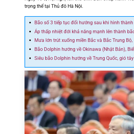
trọng thể tại Thủ đô Hà Nội.
Bão số 3 tiếp tục đổi hướng sau khi hình thành
Áp thấp nhiệt đới khả năng mạnh lên thành bã
Mưa lớn trút xuống miền Bắc và Bắc Trung Bộ,
Bão Dolphin hướng về Okinawa (Nhật Bản), Bi
Siêu bão Dolphin hướng về Trung Quốc, gió tâ