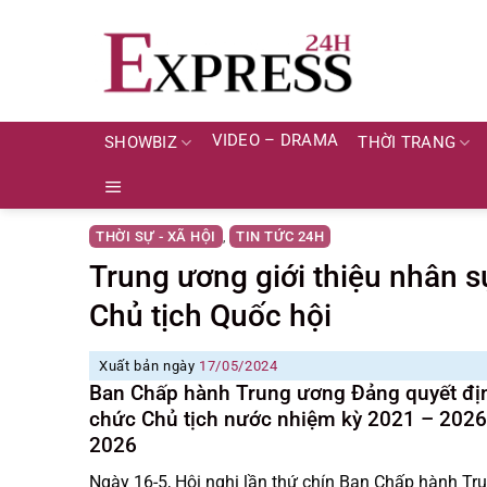
Skip
to
content
VIDEO – DRAMA
SHOWBIZ
THỜI TRANG
THỜI SỰ - XÃ HỘI
TIN TỨC 24H
,
Trung ương giới thiệu nhân s
Chủ tịch Quốc hội
Xuất bản ngày
17/05/2024
Ban Chấp hành Trung ương Đảng quyết địn
chức Chủ tịch nước nhiệm kỳ 2021 – 2026 
2026
Ngày 16-5, Hội nghị lần thứ chín Ban Chấp hành Tr