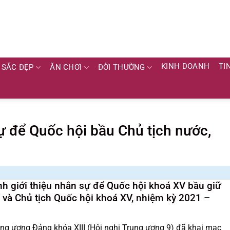
KINH DOANH
TI
SẮC ĐẸP
ĂN CHƠI
ĐỜI THƯỜNG
ự để Quốc hội bầu Chủ tịch nước,
h giới thiệu nhân sự để Quốc hội khoá XV bầu giữ
và Chủ tịch Quốc hội khoá XV, nhiệm kỳ 2021 –
ung ương Đảng khóa XIII (Hội nghị Trung ương 9) đã khai mạc