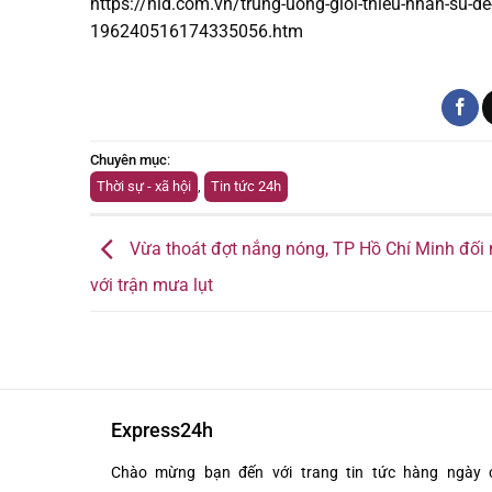
https://nld.com.vn/trung-uong-gioi-thieu-nhan-su-de
196240516174335056.htm
Chuyên mục
:
Thời sự - xã hội
,
Tin tức 24h
Vừa thoát đợt nắng nóng, TP Hồ Chí Minh đối
với trận mưa lụt
Express24h
Chào mừng bạn đến với trang tin tức hàng ngày 