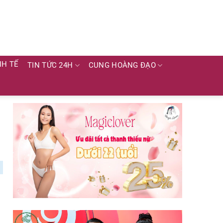
NH TẾ
TIN TỨC 24H
CUNG HOÀNG ĐẠO