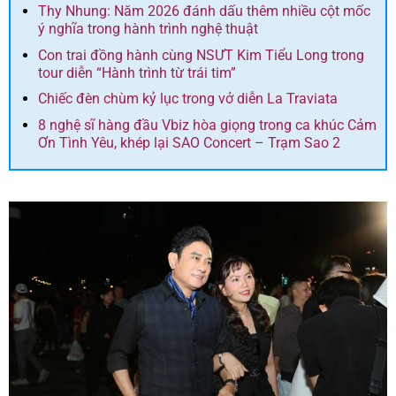
Thy Nhung: Năm 2026 đánh dấu thêm nhiều cột mốc
ý nghĩa trong hành trình nghệ thuật
Con trai đồng hành cùng NSƯT Kim Tiểu Long trong
tour diễn “Hành trình từ trái tim”
Chiếc đèn chùm kỷ lục trong vở diễn La Traviata
8 nghệ sĩ hàng đầu Vbiz hòa giọng trong ca khúc Cảm
Ơn Tình Yêu, khép lại SAO Concert – Trạm Sao 2