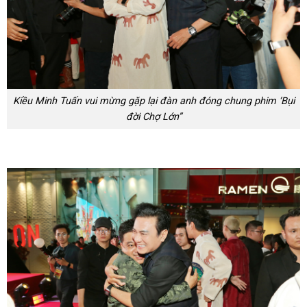
Kiều Minh Tuấn vui mừng gặp lại đàn anh đóng chung phim ‘Bụi
đời Chợ Lớn”