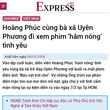
Skip
to
content
SHOWBIZ
VIỆT NAM
,
Hoàng Phúc cùng bà xã Uyên
Phương đi xem phim ‘hâm nóng’
tình yêu
Xuất bản ngày
08/02/2026
Vào dịp cuối tuần, diễn viên Hoàng Phúc ‘hâm nóng’ tình
yêu cùng bà xã trẻ đẹp Uyên Phương với buổi ra mắt phim
điện ảnh “Báu vật trời cho”. Vợ chồng Ông trùm vai phản
diện mặc ton-sur-ton đen nổi bật, gây chú ý với tình cảm
mặn nồng tại sự kiện diễn ra vào ngày 7/2 tại Tp.HCM.
NSND Trịnh Kim Chi tiếp tục đắc cử Phó Chủ tịch Hội
Nghệ sĩ Sân khấu Việt Nam