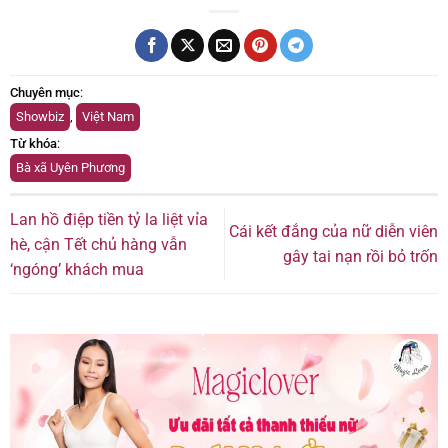
Chuyên mục
:
Showbiz
,
Việt Nam
Từ khóa
:
Bà xã Uyên Phương
Lan hồ điệp tiền tỷ la liệt vỉa
Cái kết đắng của nữ diễn viên
hè, cận Tết chủ hàng vẫn
gây tai nạn rồi bỏ trốn
‘ngóng’ khách mua