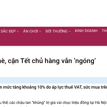
KINH DOANH
TI
SẮC ĐẸP
ĂN CHƠI
ĐỜI THƯỜNG
a hè, cận Tết chủ hàng vẫn ‘ngóng’
ận mức tăng khoảng 10% do áp lực thuế VAT, sức mua trê
thế, các chậu lan “khủng” trị giá vài chục triệu đồng tại Hà Nội