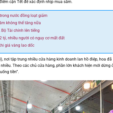
 điểm cận Tết để xác định nhịp mua sắm.
 trong nước đồng loạt giảm
năm không thể tăng nữa
 Bộ Tài chính lên tiếng
 tỷ, nhiều người có nguy cơ mất đất
hi giá vàng lao dốc
, nơi tập trung nhiều cửa hàng kinh doanh lan hồ điệp, hoa đã
 nhiều. Theo các chủ cửa hàng, phần lớn khách hiện mới dừng 
uống tiền”.