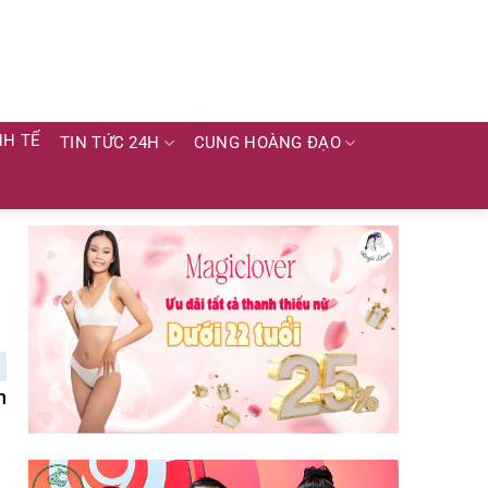
NH TẾ
TIN TỨC 24H
CUNG HOÀNG ĐẠO
n