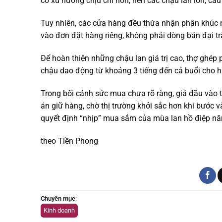
có xu hướng chịu chi hơn, nên các chậu lan lớn, cầu
Tuy nhiên, các cửa hàng đều thừa nhận phân khúc 
vào đơn đặt hàng riêng, không phải dòng bán đại tr
Để hoàn thiện những chậu lan giá trị cao, thợ ghép 
chậu dao động từ khoảng 3 tiếng đến cả buổi cho h
Trong bối cảnh sức mua chưa rõ ràng, giá đầu vào 
án giữ hàng, chờ thị trường khởi sắc hơn khi bước 
quyết định “nhịp” mua sắm của mùa lan hồ điệp nă
theo Tiền Phong
Chuyên mục
:
Kinh doanh