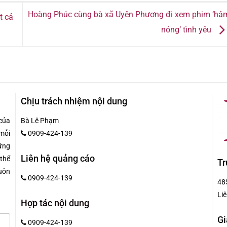
Hoàng Phúc cùng bà xã Uyên Phương đi xem phim ‘hâ
t cả
nóng’ tình yêu
Chịu trách nhiệm nội dung
của
Bà Lê Phạm
mỗi
0909-424-139
hững
Liên hệ quảng cáo
 thể
Tr
uôn
0909-424-139
48
Liê
Hợp tác nội dung
Gi
0909-424-139