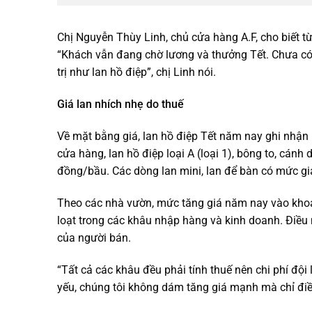
Chị Nguyễn Thùy Linh, chủ cửa hàng A.F, cho biết 
“Khách vẫn đang chờ lương và thưởng Tết. Chưa có
trị như lan hồ điệp”, chị Linh nói.
Giá lan nhích nhẹ do thuế
Về mặt bằng giá, lan hồ điệp Tết năm nay ghi nhận
cửa hàng, lan hồ điệp loại A (loại 1), bông to, cá
đồng/bầu. Các dòng lan mini, lan để bàn có mức 
Theo các nhà vườn, mức tăng giá năm nay vào khoả
loạt trong các khâu nhập hàng và kinh doanh. Điều n
của người bán.
“Tất cả các khâu đều phải tính thuế nên chi phí đội
yếu, chúng tôi không dám tăng giá mạnh mà chỉ điều 