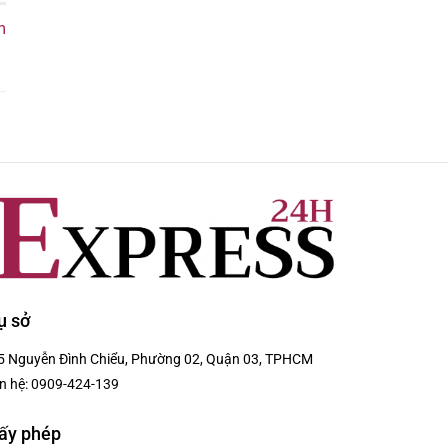
m
ụ sở
5 Nguyễn Đình Chiểu, Phường 02, Quận 03, TPHCM
n hệ:
0909-424-139
ấy phép