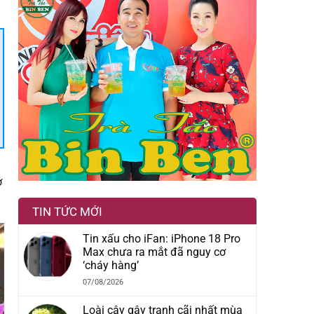
ở
TIN TỨC MỚI
Tin xấu cho iFan: iPhone 18 Pro
Max chưa ra mắt đã nguy cơ
‘cháy hàng’
07/08/2026
Loài cây gây tranh cãi nhất mùa