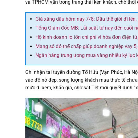
và TPHCM vẫn trong trạng thái kén khách, chờ thời
Giá xăng dầu hôm nay 7/8: Dầu thế giới đi lên,
Tổng Giám đốc MB: Lãi suất từ nay đến cuối 
Hộ kinh doanh lo tốn chi phí vì hóa đơn điện tử,
Mang sổ đỏ thế chấp giúp doanh nghiệp vay 5,2
Ngân hàng trung ương mua vàng nhiều kỷ lục k
Ghi nhận tại tuyến đường Tố Hữu (Vạn Phúc, Hà Nội)
vào độ nở đẹp, song lượng khách mua thực tế chưa
mức đi xem, khảo giá, chờ sát Tết mới quyết định “x