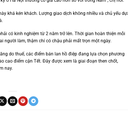
 kỳ ở Hà Nội thường có giá cao hơn so với trong Nam”, chị nói.
này khá kén khách. Lượng giao dịch không nhiều và chủ yếu dự
à.
phải có kinh nghiệm từ 2 năm trở lên. Thời gian hoàn thiện mỗi
ai người làm, thậm chí có chậu phải mất trọn một ngày.
tăng do thuế, các điểm bán lan hồ điệp đang lựa chọn phương
vào cao điểm cận Tết. Đây được xem là giai đoạn then chốt,
m nay.