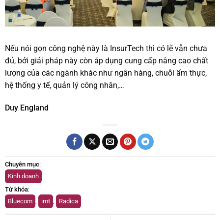
Nếu nói gọn công nghệ này là InsurTech thì có lẽ vẫn chưa
đủ, bởi giải pháp này còn áp dụng cung cấp nâng cao chất
lượng của các ngành khác như ngân hàng, chuỗi ẩm thực,
hệ thống y tế, quản lý công nhân,…
Duy England
Chuyên mục
:
Kinh doanh
Từ khóa
:
Bluecom
,
imt
,
Radica