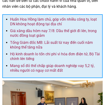
các vấn đề đến từ các chuỗi hành vi của nhà quản trị, đến
nhân viên các bộ phận, đại lý và khách hàng.
Huấn Hoa Hồng làm chủ, góp vốn nhiều công ty, loạt
DN không hoạt động tại địa chỉ
Giá xăng dầu hôm nay 7/8: Dầu thế giới đi lên, trong
nước đồng loạt giảm
Tổng Giám đốc MB: Lãi suất từ nay đến cuối năm
không thể tăng nữa
Hộ kinh doanh lo tốn chi phí vì hóa đơn điện tử, Bộ Tài
chính lên tiếng
Mang sổ đỏ thế chấp giúp doanh nghiệp vay 5,2 tỷ,
nhiều người có nguy cơ mất đất