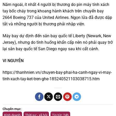
Năm ngoái, ít nhất 4 người bị thương do pin máy tính xách
tay bốc cháy trong khoang hành khách trên chuyến bay
2664 Boeing 737 của United Airlines. Ngọn lửa đã được dập
tắt và những người bị thương phải nhập viện.
Máy bay dự định đến sân bay quốc tế Liberty (Newark, New
Jersey), nhưng do tình huống khẩn cấp nên nó phải quay trở
lại sân bay quốc tế San Diego ngay sau khi cất cánh.
VI NGUYỄN
https://thanhnien.vn/chuyen-bay-phai-ha-canh-ngay-vi-may-
tinh-xach-tay-ket-tren-ghe-185240521103038715.htm
Chuyên mục
:
Kinh doanh
,
Thời sự - xã hội
,
Tin tức 24h