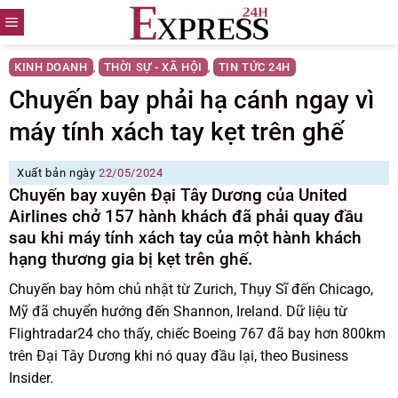
Skip
to
content
KINH DOANH
THỜI SỰ - XÃ HỘI
TIN TỨC 24H
,
,
Chuyến bay phải hạ cánh ngay vì
máy tính xách tay kẹt trên ghế
Xuất bản ngày
22/05/2024
Chuyến bay xuyên Đại Tây Dương của United
Airlines chở 157 hành khách đã phải quay đầu
sau khi máy tính xách tay của một hành khách
hạng thương gia bị kẹt trên ghế.
Chuyến bay hôm chủ nhật từ Zurich, Thụy Sĩ đến Chicago,
Mỹ đã chuyển hướng đến Shannon, Ireland. Dữ liệu từ
Flightradar24 cho thấy, chiếc Boeing 767 đã bay hơn 800km
trên Đại Tây Dương khi nó quay đầu lại, theo Business
Insider.