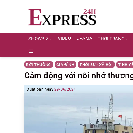
Skip
to
content
VIDEO – DRAMA
SHOWBIZ
THỜI TRANG
ĐỜI THƯỜNG
GIA ĐÌNH
THỜI SỰ - XÃ HỘI
TÌNH Y
,
,
,
Cảm động với nỗi nhớ thươn
Xuất bản ngày
29/06/2024