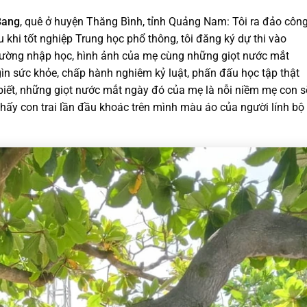
Bang
, quê ở huyện Thăng Bình, tỉnh Quảng Nam: Tôi ra đảo côn
 khi tốt nghiệp Trung học phổ thông, tôi đăng ký dự thi vào
trường nhập học, hình ảnh của mẹ cùng những giọt nước mắt
gìn sức khỏe, chấp hành nghiêm kỷ luật, phấn đấu học tập thật
i biết, những giọt nước mắt ngày đó của mẹ là nỗi niềm mẹ con s
thấy con trai lần đầu khoác trên mình màu áo của người lính bộ