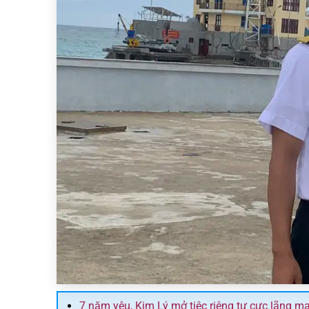
7 năm yêu, Kim Lý mở tiệc riêng tư cực lãng 