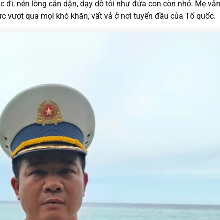
lạc đi, nén lòng căn dặn, dạy dỗ tôi như đứa con còn nhỏ. Mẹ vẫ
lực vượt qua mọi khó khăn, vất vả ở nơi tuyến đầu của Tổ quốc.