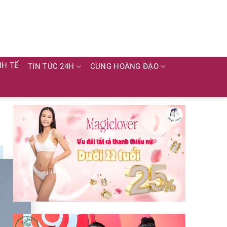
NH TẾ
TIN TỨC 24H
CUNG HOÀNG ĐẠO