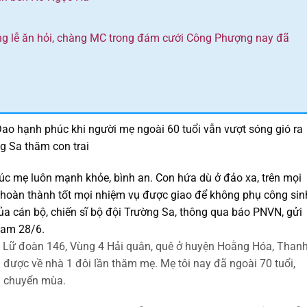
ong lễ ăn hỏi, chàng MC trong đám cưới Công Phượng nay đã
 Đao hạnh phúc khi người mẹ ngoài 60 tuổi vẫn vượt sóng gió ra
g Sa thăm con trai
c mẹ luôn mạnh khỏe, bình an. Con hứa dù ở đảo xa, trên mọi
u, hoàn thành tốt mọi nhiệm vụ được giao để không phụ công sin
ủa cán bộ, chiến sĩ bộ đội Trường Sa, thông qua báo PNVN, gửi
Nam 28/6.
, Lữ đoàn 146, Vùng 4 Hải quân, quê ở huyện Hoằng Hóa, Than
 được về nhà 1 đôi lần thăm mẹ. Mẹ tôi nay đã ngoài 70 tuổi,
ổi chuyển mùa.