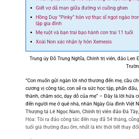
Giết vợ dã man giữa đường vì cuồng ghen
Hồng Duy “Pinky” hôn vợ thạc sĩ ngọt ngào tr
lập gia đình
Mẹ ruột và bạn trai bạo hành con trai 11 tuổi
Xoài Non xác nhận ly hôn Xemesis
Trung úy Đỗ Trung Nghĩa, Chính trị viên, đảo Len
Trườn
“Con muốn gửi ngàn lời nhớ thương đến mẹ, cầu chú
cương vị công tác, con sẽ ra sức học tập, phấn đấ
thành, chăm sóc, dạy dỗ của mẹ” – Đây là lời hứa c
đến người mẹ ở quê nhà, nhân Ngày Gia đình Việt 
Thượng tá Lê
Ngọc Nam, Chính trị viên đảo Đá Tây
Hóa: Tôi ra đảo công tác đến nay đã 54 tháng, cũng
tuổi già thường đau ốm, nhất là khi thời tiết thay đ