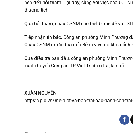
nên đến hỏi thăm. Tại đây, cùng với việc cháu CTN 
thương tích.
Qua hỏi thăm, cháu CSNM cho biết bị mẹ đẻ và LX
Tiếp nhận tin báo, Công an phường Minh Phương đã 
Cháu CSNM được đưa đến Bệnh viện đa khoa tỉnh P
Qua điều tra ban đầu, công an phường Minh Phương 
xuất chuyển Công an TP Việt Trì điều tra, làm rõ.
XUÂN NGUYỄN
https://plo.vn/me-ruot-va-ban-trai-bao-hanh-con-tra