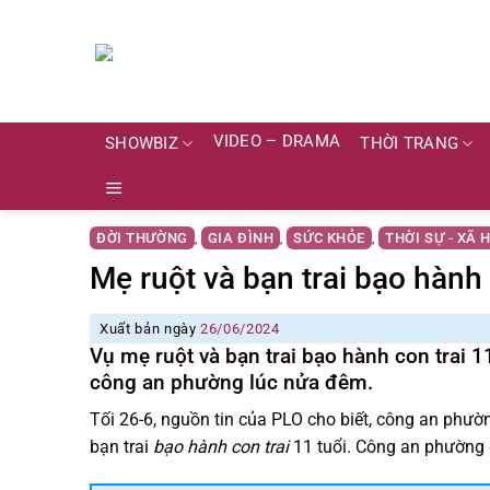
Skip
to
content
VIDEO – DRAMA
SHOWBIZ
THỜI TRANG
ĐỜI THƯỜNG
GIA ĐÌNH
SỨC KHỎE
THỜI SỰ - XÃ 
,
,
,
Mẹ ruột và bạn trai bạo hành 
Xuất bản ngày
26/06/2024
Vụ mẹ ruột và bạn trai bạo hành con trai 1
công an phường lúc nửa đêm.
Tối 26-6, nguồn tin của PLO cho biết, công an phườ
bạn trai
bạo hành con trai
11 tuổi. Công an phường đ