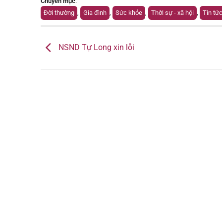
Chuyên mục
:
Đời thường
,
Gia đình
,
Sức khỏe
,
Thời sự - xã hội
,
Tin tứ
NSND Tự Long xin lỗi