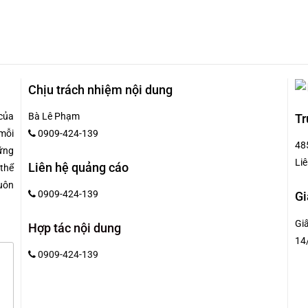
Chịu trách nhiệm nội dung
của
Bà Lê Phạm
Tr
mỗi
0909-424-139
48
hững
Liê
Liên hệ quảng cáo
 thể
uôn
0909-424-139
Gi
Gi
Hợp tác nội dung
14
0909-424-139