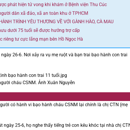
 được phát hiện tử vong khi khám ở Bệnh viện Thu Cúc
người dân xã đảo, xã an toàn khu ở TPHCM
 HÀNH TRÌNH YÊU THƯƠNG VỀ VỚI GÀNH HÀO, CÀ MAU
ưu dưới 75 tuổi sẽ được hưởng trợ cấp
ệc riêng tư cực lãng mạn bên Hồ Ngọc Hà
 ngày 26-6. Nơi xảy ra vụ mẹ ruột và bạn trai bạo hành con trai
 người cháu CSNM. Ảnh Xuân Nguyễn
Người có hành vi bạo hành cháu CSNM lại chính là chị CTN (mẹ
t ngày 25-6, họ nghe thấy tiếng trẻ con kêu khóc tại nhà chị CT