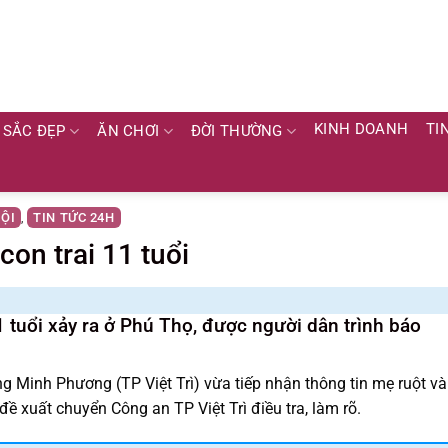
KINH DOANH
TI
SẮC ĐẸP
ĂN CHƠI
ĐỜI THƯỜNG
HỘI
TIN TỨC 24H
,
con trai 11 tuổi
1 tuổi xảy ra ở Phú Thọ, được người dân trình báo
ng Minh Phương (TP Việt Trì) vừa tiếp nhận thông tin mẹ ruột và
ề xuất chuyển Công an TP Việt Trì điều tra, làm rõ.