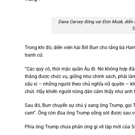
Dana Carvey đóng vai Elon Musk, diễn 
T
Trong khi đó, diễn viên hài Bill Burr cho rằng bà Har
tranh cử.
“Các quý cô, thôi mặc quần Âu đi. Nó không hợp đ
thắng được chức vụ, giống như chính sách, phải là
xấu xí – những người theo chủ nghĩa nữ quyền – k
chút. Hãy khiến người nông dân cảm thấy như anh ta 
Sau đó, Burr chuyển sự chú ý sang ông Trump, gọi T
cam”. Ông còn đùa ông Trump sống sót được sau vụ
Phía ông Trump chưa phản ứng gì về tập mới của SN