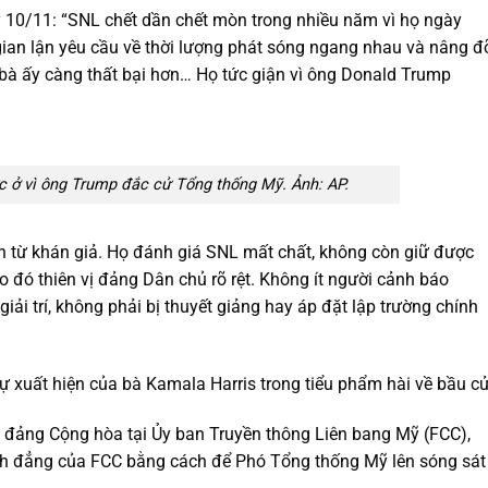
ày 10/11: “SNL chết dần chết mòn trong nhiều năm vì họ ngày
gian lận yêu cầu về thời lượng phát sóng ngang nhau và nâng đ
 bà ấy càng thất bại hơn… Họ tức giận vì ông Donald Trump
c ở vì ông Trump đắc cử Tổng thống Mỹ. Ảnh: AP.
h từ khán giả. Họ đánh giá SNL mất chất, không còn giữ được
ào đó thiên vị đảng Dân chủ rõ rệt. Không ít người cảnh báo
ải trí, không phải bị thuyết giảng hay áp đặt lập trường chính
sự xuất hiện của bà Kamala Harris trong tiểu phẩm hài về bầu cử
a đảng Cộng hòa tại Ủy ban Truyền thông Liên bang Mỹ (FCC),
bình đẳng của FCC bằng cách để Phó Tổng thống Mỹ lên sóng sát