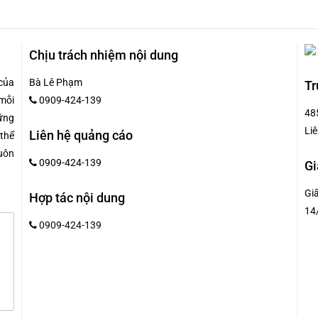
Chịu trách nhiệm nội dung
của
Bà Lê Phạm
Tr
mỗi
0909-424-139
48
hững
Liê
Liên hệ quảng cáo
 thể
uôn
0909-424-139
Gi
Gi
Hợp tác nội dung
14
0909-424-139