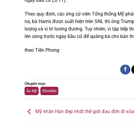
ngày bầu cử (5/11).
Theo quy định, các ứng cử viên Tổng thống Mỹ phải
na, bà Harris được xuất hiện trên SNL thì ông Tru
lượng và vị trí tương đương. Tuy nhiên, vì tập tiếp
lên sóng trước ngày bầu cử để quảng bá cho bản th
theo Tiền Phong
Chuyên mục
:
Âu Mỹ
,
Showbiz
Mỹ nhân Hàn đẹp nhất thế giới đau đớn đi xó