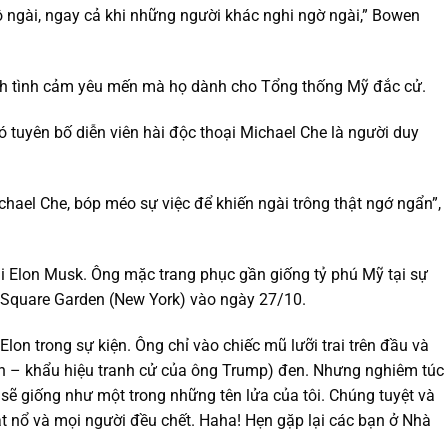
ộ ngài, ngay cả khi những người khác nghi ngờ ngài,” Bowen
nh tình cảm yêu mến mà họ dành cho Tổng thống Mỹ đắc cử.
 tuyên bố diễn viên hài độc thoại Michael Che là người duy
chael Che, bóp méo sự việc để khiến ngài trông thật ngớ ngẩn”,
ai Elon Musk. Ông mặc trang phục gần giống tỷ phú Mỹ tại sự
 Square Garden (New York) vào ngày 27/10.
Elon trong sự kiện. Ông chỉ vào chiếc mũ lưỡi trai trên đầu và
n – khẩu hiệu tranh cử của ông Trump) đen. Nhưng nghiêm túc
sẽ giống như một trong những tên lửa của tôi. Chúng tuyệt và
át nổ và mọi người đều chết. Haha! Hẹn gặp lại các bạn ở Nhà