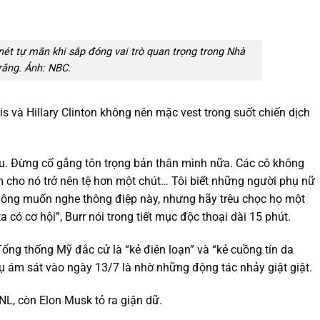
nét tự mãn khi sắp đóng vai trò quan trọng trong Nhà
rắng. Ảnh: NBC.
ris và Hillary Clinton không nên mặc vest trong suốt chiến dịch
âu. Đừng cố gắng tôn trọng bản thân mình nữa. Các cô không
m cho nó trở nên tệ hơn một chút… Tôi biết những người phụ nữ
hông muốn nghe thông điệp này, nhưng hãy trêu chọc họ một
có cơ hội”, Burr nói trong tiết mục độc thoại dài 15 phút.
ổng thống Mỹ đắc cử là “kẻ điên loạn” và “kẻ cuồng tín da
 ám sát vào ngày 13/7 là nhờ những động tác nhảy giật giật.
L, còn Elon Musk tỏ ra giận dữ.