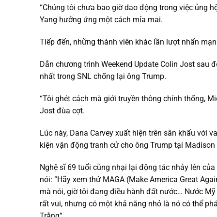
“Chúng tôi chưa bao giờ dao động trong việc ủng h
Yang hưởng ứng một cách mỉa mai.
Tiếp đến, những thành viên khác lần lượt nhấn mạ
Dẫn chương trình Weekend Update Colin Jost sau đó
nhất trong SNL chống lại ông Trump.
“Tôi ghét cách mà giới truyền thông chính thống, Mi
Jost đùa cợt.
Lúc này, Dana Carvey xuất hiện trên sân khấu với v
kiện vận động tranh cử cho ông Trump tại Madison
Nghệ sĩ 69 tuổi cũng nhại lại động tác nhảy lên của 
nói: “Hãy xem thử MAGA (Make America Great Agai
mà nói, giờ tôi đang điều hành đất nước… Nước Mỹ 
rất vui, nhưng có một khả năng nhỏ là nó có thể ph
Trắng”.