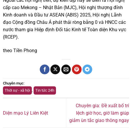
Ngoài các hội nghị trên, dự kiến dịp này sẽ diễn ra Hội nghị
cấp cao Mekong – Nhật Bản (MJC), Hội nghị thượng đỉnh
Kinh doanh và Đầu tư ASEAN (ABIS) 2025, Hội nghị Lãnh
đạo Cộng đồng Châu Á phát thải ròng bằng 0 và HNCC các
nước tham gia Hiệp định Đối tác Kinh tế Toàn diện Khu vực
(RCEP).
theo Tiền Phong
Chuyên mục
:
Thời sự - xã hội
,
Tin tức 24h
Chuyên gia: Đề xuất bố trí
Diện mạo Lý Liên Kiệt
lệch giờ học, giờ làm giúp
giảm ùn tắc giao thông ngay