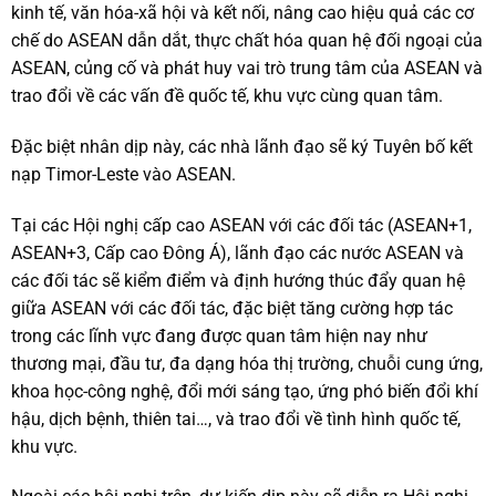
kinh tế, văn hóa-xã hội và kết nối, nâng cao hiệu quả các cơ
chế do ASEAN dẫn dắt, thực chất hóa quan hệ đối ngoại của
ASEAN, củng cố và phát huy vai trò trung tâm của ASEAN và
trao đổi về các vấn đề quốc tế, khu vực cùng quan tâm.
Đặc biệt nhân dịp này, các nhà lãnh đạo sẽ ký Tuyên bố kết
nạp Timor-Leste vào ASEAN.
Tại các Hội nghị cấp cao ASEAN với các đối tác (ASEAN+1,
ASEAN+3, Cấp cao Đông Á), lãnh đạo các nước ASEAN và
các đối tác sẽ kiểm điểm và định hướng thúc đẩy quan hệ
giữa ASEAN với các đối tác, đặc biệt tăng cường hợp tác
trong các lĩnh vực đang được quan tâm hiện nay như
thương mại, đầu tư, đa dạng hóa thị trường, chuỗi cung ứng,
khoa học-công nghệ, đổi mới sáng tạo, ứng phó biến đổi khí
hậu, dịch bệnh, thiên tai…, và trao đổi về tình hình quốc tế,
khu vực.