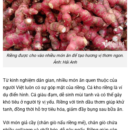
Riềng được cho vào nhiều món ăn để tạo hương vị thơm ngon.
Ảnh: Hải Anh
Từ kinh nghiệm dân gian, nhiều món ăn quen thuộc của
người Việt luôn có sự góp mặt của riềng. Cá kho riềng là ví
dụ điển hình. Cá giàu đạm, dễ sinh mùi tanh và có thể gây
khó tiêu ở người tỳ vị yếu. Riềng với tinh dầu thơm giúp khử
tanh, đồng thời hỗ trợ tiêu hóa, giảm đầy bụng sau bữa ăn.
Với món giả cầy (chân giò nấu riềng mẻ), chân giò chứa
nhiều collagen và chất béo, dễ gây ngấy. Riềng giúp cân