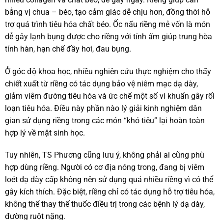
bằng vị chua – béo, tạo cảm giác dễ chịu hơn, đồng thời hỗ
trợ quá trình tiêu hóa chất béo. Ốc nấu riềng mẻ vốn là món
dễ gây lạnh bụng được cho riềng với tính ấm giúp trung hòa
tính hàn, hạn chế đầy hơi, đau bụng.
Ở góc độ khoa học, nhiều nghiên cứu thực nghiệm cho thấy
chiết xuất từ riềng có tác dụng bảo vệ niêm mạc dạ dày,
giảm viêm đường tiêu hóa và ức chế một số vi khuẩn gây rối
loạn tiêu hóa. Điều này phần nào lý giải kinh nghiệm dân
gian sử dụng riềng trong các món “khó tiêu” lại hoàn toàn
hợp lý về mặt sinh học.
Tuy nhiên, TS Phương cũng lưu ý, không phải ai cũng phù
hợp dùng riềng. Người có cơ địa nóng trong, đang bị viêm
loét dạ dày cấp không nên sử dụng quá nhiều riềng vì có thể
gây kích thích. Đặc biệt, riềng chỉ có tác dụng hỗ trợ tiêu hóa,
không thể thay thế thuốc điều trị trong các bệnh lý dạ dày,
đường ruột nặng.