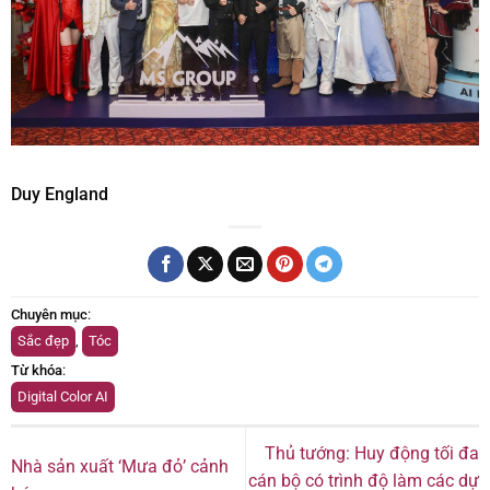
Duy England
Chuyên mục
:
Sắc đẹp
,
Tóc
Từ khóa
:
Digital Color AI
Thủ tướng: Huy động tối đa
Nhà sản xuất ‘Mưa đỏ’ cảnh
cán bộ có trình độ làm các dự