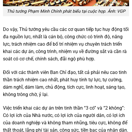
Thủ tướng Phạm Minh Chính phát biểu tại cuộc họp. Ảnh: VGP
Do vậy, Thủ tướng yêu cầu các cơ quan tiếp tục huy động tối
đa nguồn lực, nhất là cán bộ, công chức có trình độ, năng
lực, trách nhiệm cao để bố trí nhiệm vụ chuyên trách triển
khai các dự án, công trình, nhiệm vụ về đường sắt và cần rà
soát có cơ chế, chính sách, đãi ngộ phù hợp.
Đối với các thành viên Ban Chỉ đạo, tất cả phải nêu cao tinh
thần trách nhiệm cao nhất, phát huy tính tự lực, tự cường,
dám nghĩ, dám làm, chủ động, tích cực, linh hoạt, sáng tạo,
không trông chờ, ỷ lại.
Việc triển khai các dự án trên tinh thần “3 có” và “2 không”:
Có lợi ích của Nhà nước, có lợi ích của người dân, có lợi ích
của doanh nghiệp và không tham nhũng, tiêu cực, không để
thất thoát, lãng phí tài sản, công sức, tiền bạc của nhân dân.