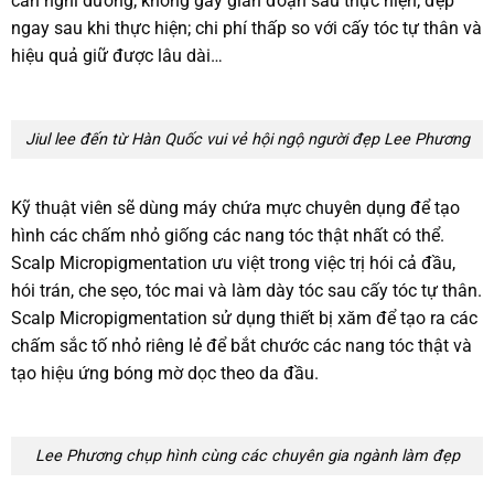
cần nghỉ dưỡng; không gây gián đoạn sau thực hiện; đẹp
ngay sau khi thực hiện; chi phí thấp so với cấy tóc tự thân và
hiệu quả giữ được lâu dài…
Jiul lee đến từ Hàn Quốc vui vẻ hội ngộ người đẹp Lee Phương
Kỹ thuật viên sẽ dùng máy chứa mực chuyên dụng để tạo
hình các chấm nhỏ giống các nang tóc thật nhất có thể.
Scalp Micropigmentation ưu việt trong việc trị hói cả đầu,
hói trán, che sẹo, tóc mai và làm dày tóc sau cấy tóc tự thân.
Scalp Micropigmentation sử dụng thiết bị xăm để tạo ra các
chấm sắc tố nhỏ riêng lẻ để bắt chước các nang tóc thật và
tạo hiệu ứng bóng mờ dọc theo da đầu.
Lee Phương chụp hình cùng các chuyên gia ngành làm đẹp