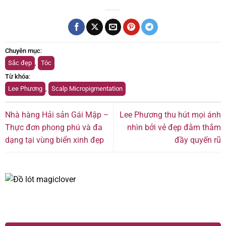
Chuyên mục
:
Sắc đẹp
,
Tóc
Từ khóa
:
Lee Phương
,
Scalp Micropigmentation
Nhà hàng Hải sản Gái Mập –
Lee Phương thu hút mọi ánh
Thực đơn phong phú và đa
nhìn bởi vẻ đẹp đằm thắm
dạng tại vùng biển xinh đẹp
đầy quyến rũ