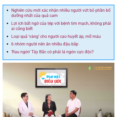
Nghiên cứu mới xác nhận nhiều người vứt bỏ phần bổ
dưỡng nhất của quả cam
Lợi ích bất ngờ của tép với bệnh tim mạch, không phải
ai cũng biết
Loại quả ‘vàng’ cho người cao huyết áp, mỡ máu
6 nhóm người nên ăn nhiều đậu bắp
‘Rau ngón’ Tây Bắc có phải lá ngón cực độc?