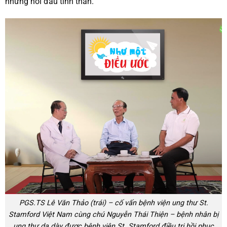
những nỗi đau tinh thần.
PGS.TS Lê Văn Thảo (trái) – cố vấn bệnh viện ung thư St.
Stamford Việt Nam cùng chú Nguyễn Thái Thiện – bệnh nhân bị
ung thư dạ dày được bệnh viện St. Stamford điều trị hồi phục