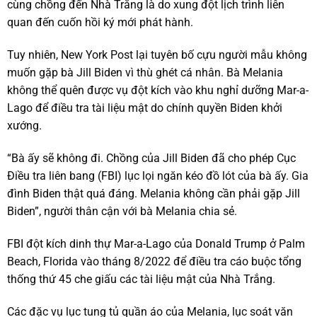
cùng chồng đến Nhà Trắng là do xung đột lịch trình liên
quan đến cuốn hồi ký mới phát hành.
Tuy nhiên, New York Post lại tuyên bố cựu người mẫu không
muốn gặp bà Jill Biden vì thù ghét cá nhân. Bà Melania
không thể quên được vụ đột kích vào khu nghỉ dưỡng Mar-a-
Lago để điều tra tài liệu mật do chính quyền Biden khởi
xướng.
“Bà ấy sẽ không đi. Chồng của Jill Biden đã cho phép Cục
Điều tra liên bang (FBI) lục lọi ngăn kéo đồ lót của bà ấy. Gia
đình Biden thật quá đáng. Melania không cần phải gặp Jill
Biden”, người thân cận với bà Melania chia sẻ.
FBI đột kích dinh thự Mar-a-Lago của Donald Trump ở Palm
Beach, Florida vào tháng 8/2022 để điều tra cáo buộc tổng
thống thứ 45 che giấu các tài liệu mật của Nhà Trắng.
Các đặc vụ lục tung tủ quần áo của Melania, lục soát văn