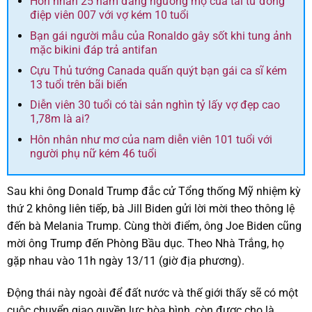
Hôn nhân 25 năm đáng ngưỡng mộ của tài tử đóng
điệp viên 007 với vợ kém 10 tuổi
Bạn gái người mẫu của Ronaldo gây sốt khi tung ảnh
mặc bikini đáp trả antifan
Cựu Thủ tướng Canada quấn quýt bạn gái ca sĩ kém
13 tuổi trên bãi biển
Diễn viên 30 tuổi có tài sản nghìn tỷ lấy vợ đẹp cao
1,78m là ai?
Hôn nhân như mơ của nam diễn viên 101 tuổi với
người phụ nữ kém 46 tuổi
Sau khi ông Donald Trump đắc cử Tổng thống Mỹ nhiệm kỳ
thứ 2 không liên tiếp, bà Jill Biden gửi lời mời theo thông lệ
đến bà Melania Trump. Cùng thời điểm, ông Joe Biden cũng
mời ông Trump đến Phòng Bầu dục. Theo Nhà Trắng, họ
gặp nhau vào 11h ngày 13/11 (giờ địa phương).
Động thái này ngoài để đất nước và thế giới thấy sẽ có một
cuộc chuyển giao quyền lực hòa bình, còn được cho là