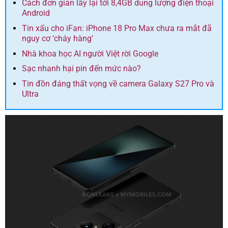
Cách đơn giản lấy lại tới 8,4GB dung lượng điện thoại
Android
Tin xấu cho iFan: iPhone 18 Pro Max chưa ra mắt đã
nguy cơ ‘cháy hàng’
Nhà khoa học AI người Việt rời Google
Sạc nhanh hại pin đến mức nào?
Tin đồn đáng thất vọng về camera Galaxy S27 Pro và
Ultra