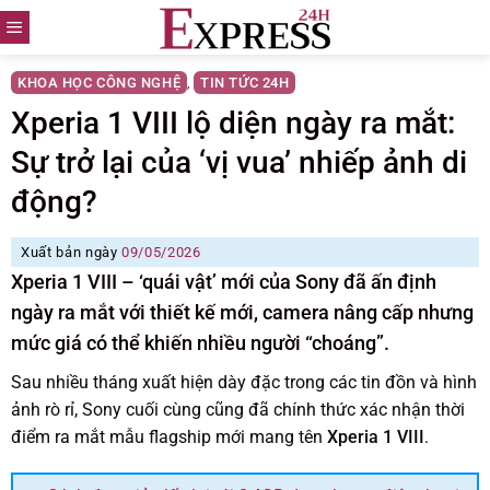
Skip
to
content
KHOA HỌC CÔNG NGHỆ
TIN TỨC 24H
,
Xperia 1 VIII lộ diện ngày ra mắt:
Sự trở lại của ‘vị vua’ nhiếp ảnh di
động?
Xuất bản ngày
09/05/2026
Xperia 1 VIII – ‘quái vật’ mới của Sony đã ấn định
ngày ra mắt với thiết kế mới, camera nâng cấp nhưng
mức giá có thể khiến nhiều người “choáng”.
Sau nhiều tháng xuất hiện dày đặc trong các tin đồn và hình
ảnh rò rỉ, Sony cuối cùng cũng đã chính thức xác nhận thời
điểm ra mắt mẫu flagship mới mang tên
Xperia 1 VIII
.