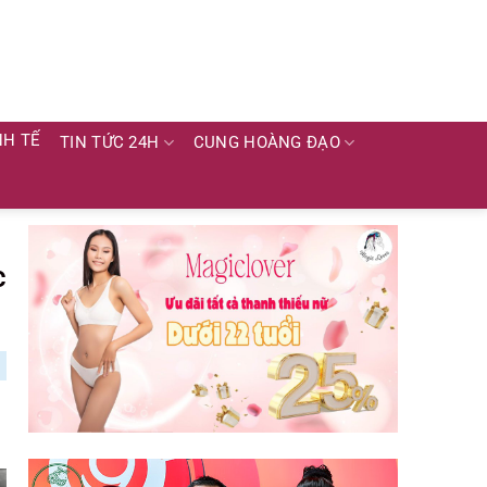
NH TẾ
TIN TỨC 24H
CUNG HOÀNG ĐẠO
c