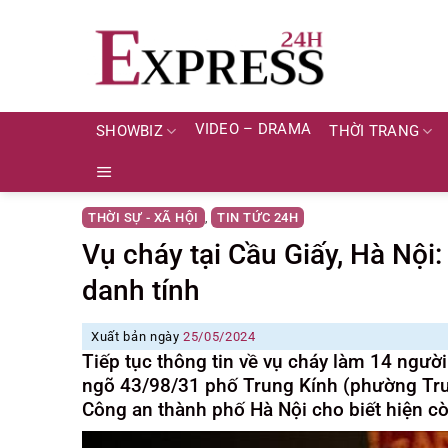
Skip
to
content
VIDEO – DRAMA
SHOWBIZ
THỜI TRANG
THỜI SỰ - XÃ HỘI
TIN TỨC 24H
,
Vụ cháy tại Cầu Giấy, Hà Nội
danh tính
Xuất bản ngày
25/05/2024
Tiếp tục thông tin về vụ cháy làm 14 người 
ngõ 43/98/31 phố Trung Kính (phường Trun
Công an thành phố Hà Nội cho biết hiện c