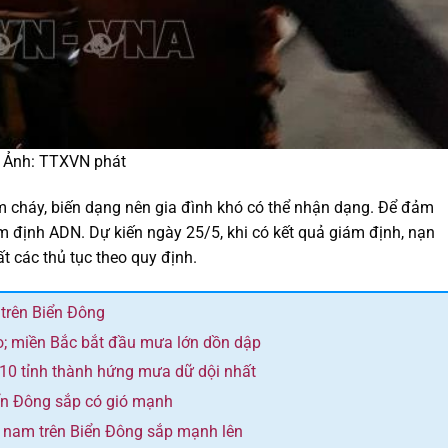
. Ảnh: TTXVN phát
àm cháy, biến dạng nên gia đình khó có thể nhận dạng. Để đảm
m định ADN. Dự kiến ngày 25/5, khi có kết quả giám định, nạn
t các thủ tục theo quy định.
 trên Biển Đông
o; miền Bắc bắt đầu mưa lớn dồn dập
 10 tỉnh thành hứng mưa dữ dội nhất
ển Đông sắp có gió mạnh
y nam trên Biển Đông sắp mạnh lên