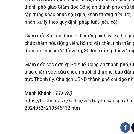
thành phố giao Giám đốc Công an thành phố chủ trì
tập trung khắc phục hậu quả, khẩn trương điều tra,
nhân, xử lý theo quy định pháp luật (nếu có).
Giám đốc Sở Lao động – Thương binh và Xã hội phố
chức thăm hỏi, động viên, hỗ trợ vật chất, tinh thần
đồng đối với người tử vong, 30 triệu đồng đối với n
Giám đốc các đơn vị: Sở Y tế, Công an thành phố,
giao chăm sóc, cứu chữa người bị thương, bảo đảm 
trực Thành ủy, Chủ tịch UBND thành phố chỉ đạo n
Mạnh Khánh
(TTXVN)
https://baotintuc.vn/xa-hoi/vu-chay-tai-cau-giay-ha
20240524213546432.htm