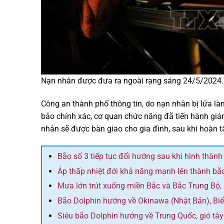
Nạn nhân được đưa ra ngoài rạng sáng 24/5/2024
Công an thành phố thông tin, do nạn nhân bị lửa l
bảo chính xác, cơ quan chức năng đã tiến hành giá
nhân sẽ được bàn giao cho gia đình, sau khi hoàn tấ
Bão số 3 tiếp tục đổi hướng sau khi hình thành
Áp thấp nhiệt đới khả năng mạnh lên thành bã
Mưa lớn trút xuống miền Bắc và Bắc Trung Bộ,
Bão Dolphin hướng về Okinawa (Nhật Bản), Bi
Siêu bão Dolphin hướng về Trung Quốc, gió tâ