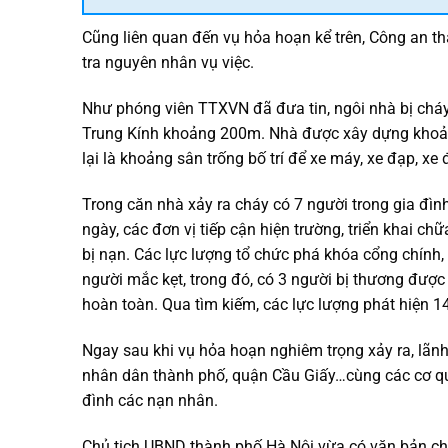
Cũng liên quan đến vụ hỏa hoạn kể trên, Công an 
tra nguyên nhân vụ việc.
Như phóng viên TTXVN đã đưa tin, ngôi nhà bị cháy
Trung Kính khoảng 200m. Nhà được xây dựng khoảng
lại là khoảng sân trống bố trí để xe máy, xe đạp, xe 
Trong căn nhà xảy ra cháy có 7 người trong gia đìn
ngày, các đơn vị tiếp cận hiện trường, triển khai ch
bị nạn. Các lực lượng tổ chức phá khóa cổng chính,
người mắc kẹt, trong đó, có 3 người bị thương được
hoàn toàn. Qua tìm kiếm, các lực lượng phát hiện 1
Ngay sau khi vụ hỏa hoạn nghiêm trọng xảy ra, lãn
nhân dân thành phố, quận Cầu Giấy…cùng các cơ quan
đình các nạn nhân.
Chủ tịch UBND thành phố Hà Nội vừa có văn bản chỉ