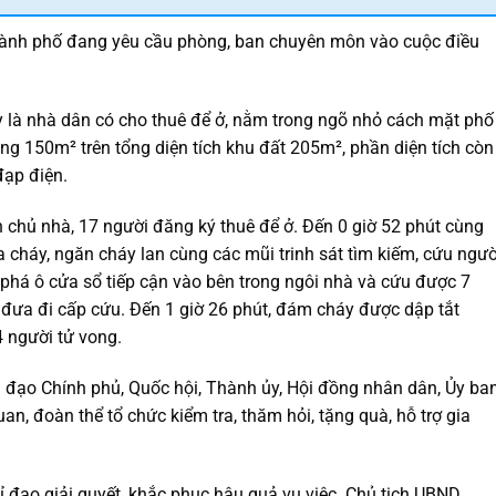
thành phố đang yêu cầu phòng, ban chuyên môn vào cuộc điều
 là nhà dân có cho thuê để ở, nằm trong ngõ nhỏ cách mặt phố
 150m² trên tổng diện tích khu đất 205m², phần diện tích còn
đạp điện.
h chủ nhà, 17 người đăng ký thuê để ở. Đến 0 giờ 52 phút cùng
ữa cháy, ngăn cháy lan cùng các mũi trinh sát tìm kiếm, cứu ngườ
 phá ô cửa sổ tiếp cận vào bên trong ngôi nhà và cứu được 7
 đưa đi cấp cứu. Đến 1 giờ 26 phút, đám cháy được dập tắt
4 người tử vong.
h đạo Chính phủ, Quốc hội, Thành ủy, Hội đồng nhân dân, Ủy ba
, đoàn thể tổ chức kiểm tra, thăm hỏi, tặng quà, hỗ trợ gia
 đạo giải quyết, khắc phục hậu quả vụ việc. Chủ tịch UBND