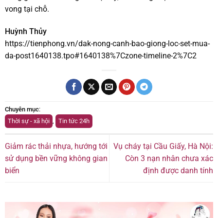
vong tại chỗ.
Huỳnh Thủy
https://tienphong.vn/dak-nong-canh-bao-giong-loc-set-mua-
da-post1640138.tpo#1640138%7Czone-timeline-2%7C2
Chuyên mục
:
Thời sự - xã hội
,
Tin tức 24h
Giảm rác thải nhựa, hướng tới
Vụ cháy tại Cầu Giấy, Hà Nội:
sử dụng bền vững không gian
Còn 3 nạn nhân chưa xác
biển
định được danh tính