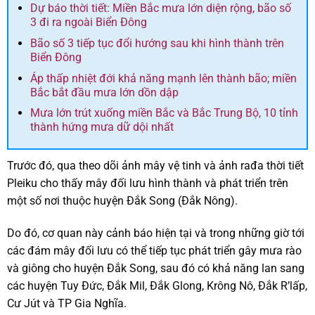
Dự báo thời tiết: Miền Bắc mưa lớn diện rộng, bão số
3 đi ra ngoài Biển Đông
Bão số 3 tiếp tục đổi hướng sau khi hình thành trên
Biển Đông
Áp thấp nhiệt đới khả năng mạnh lên thành bão; miền
Bắc bắt đầu mưa lớn dồn dập
Mưa lớn trút xuống miền Bắc và Bắc Trung Bộ, 10 tỉnh
thành hứng mưa dữ dội nhất
Trước đó, qua theo dõi ảnh mây vệ tinh và ảnh rađa thời tiết
Pleiku cho thấy mây đối lưu hình thành và phát triển trên
một số nơi thuộc huyện Đắk Song (Đắk Nông).
Do đó, cơ quan này cảnh báo hiện tại và trong những giờ tới
các đám mây đối lưu có thể tiếp tục phát triển gây mưa rào
và giông cho huyện Đắk Song, sau đó có khả năng lan sang
các huyện Tuy Đức, Đắk Mil, Đắk Glong, Krông Nô, Đắk R’lấp,
Cư Jút và TP Gia Nghĩa.