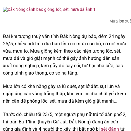
Mưa lớn xuấ
Đài khí tượng thuỷ văn tỉnh Đắk Nông dự báo, đêm 24 ngày
25/5, nhiều nơi trên địa bàn tỉnh có mưa cục bộ, có nơi mưa
vừa, mưa to. Mưa giông kèm theo các hiện tượng lốc, sét,
mưa đá và gió giật mạnh có thể gây ảnh hưởng đến sản
xuất nông nghiệp, làm gãy đổ cây cối, hư hại nhà cửa, các
công trình giao thông, cơ sở hạ tầng.
Mưa lớn có khả năng gây ra lũ quét, sạt lở đất, sụt lún và
ngập úng các vùng trũng thấp, khu vực có địa chất yếu kém
nên cần đề phòng lốc, sét, mưa đá kèm gió giật mạnh…
Trước đó, chiều tối 23/5, một người phụ nữ trú tổ dân phố 2,
thị trấn Ea T’ling (huyện Cư Jút, Đắk Nông) đang ăn cơm
cùng gia đình và 4 người thợ xây, thì bất ngờ bị
sét đánh
tử