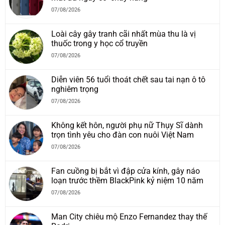
07/08/2026
Loài cây gây tranh cãi nhất mùa thu là vị
thuốc trong y học cổ truyền
07/08/2026
Diễn viên 56 tuổi thoát chết sau tai nạn ô tô
nghiêm trọng
07/08/2026
Không kết hôn, người phụ nữ Thụy Sĩ dành
trọn tình yêu cho đàn con nuôi Việt Nam
07/08/2026
Fan cuồng bị bắt vì đập cửa kính, gây náo
loạn trước thềm BlackPink kỷ niệm 10 năm
07/08/2026
Man City chiêu mộ Enzo Fernandez thay thế