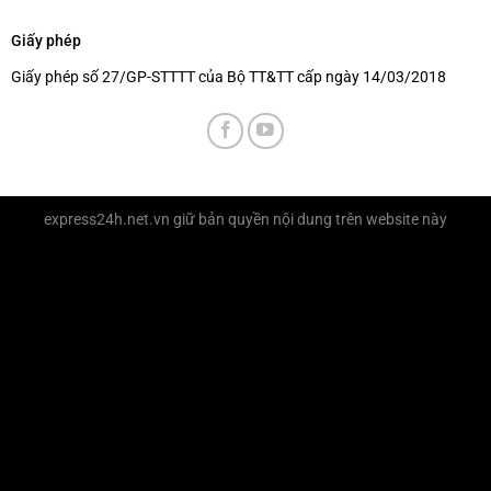
Giấy phép
Giấy phép số 27/GP-STTTT của Bộ TT&TT cấp ngày 14/03/2018
express24h.net.vn
giữ bản quyền nội dung trên website này