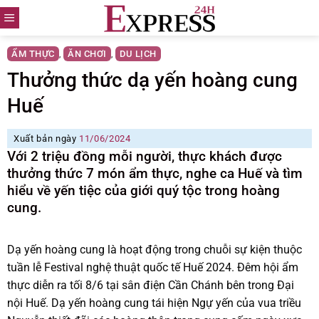
Skip
to
content
ẨM THỰC
ĂN CHƠI
DU LỊCH
,
,
Thưởng thức dạ yến hoàng cung
Huế
Xuất bản ngày
11/06/2024
Với 2 triệu đồng mỗi người, thực khách được
thưởng thức 7 món ẩm thực, nghe ca Huế và tìm
hiểu về yến tiệc của giới quý tộc trong hoàng
cung.
Dạ yến hoàng cung là hoạt động trong chuỗi sự kiện thuộc
tuần lễ Festival nghệ thuật quốc tế Huế 2024. Đêm hội ẩm
thực diễn ra tối 8/6 tại sân điện Cần Chánh bên trong Đại
nội Huế. Dạ yến hoàng cung tái hiện Ngự yến của vua triều