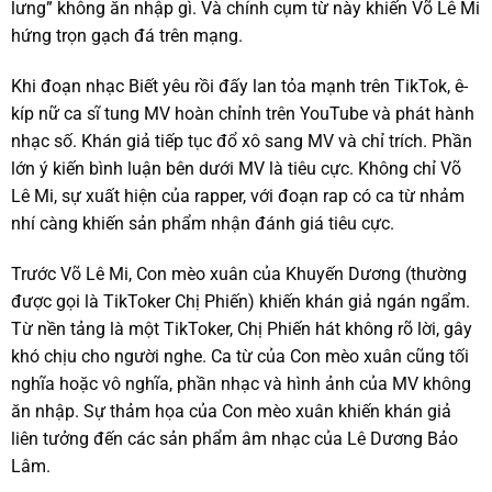
lưng” không ăn nhập gì. Và chính cụm từ này khiến Võ Lê Mi
hứng trọn gạch đá trên mạng.
Khi đoạn nhạc Biết yêu rồi đấy lan tỏa mạnh trên TikTok, ê-
kíp nữ ca sĩ tung MV hoàn chỉnh trên YouTube và phát hành
nhạc số. Khán giả tiếp tục đổ xô sang MV và chỉ trích. Phần
lớn ý kiến bình luận bên dưới MV là tiêu cực. Không chỉ Võ
Lê Mi, sự xuất hiện của rapper, với đoạn rap có ca từ nhảm
nhí càng khiến sản phẩm nhận đánh giá tiêu cực.
Trước Võ Lê Mi, Con mèo xuân của Khuyến Dương (thường
được gọi là TikToker Chị Phiến) khiến khán giả ngán ngẩm.
Từ nền tảng là một TikToker, Chị Phiến hát không rõ lời, gây
khó chịu cho người nghe. Ca từ của Con mèo xuân cũng tối
nghĩa hoặc vô nghĩa, phần nhạc và hình ảnh của MV không
ăn nhập. Sự thảm họa của Con mèo xuân khiến khán giả
liên tưởng đến các sản phẩm âm nhạc của Lê Dương Bảo
Lâm.