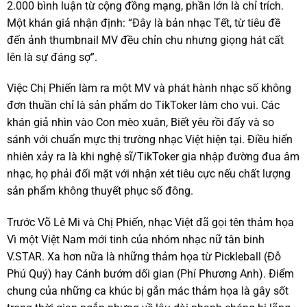
2.000 bình luận từ cộng đồng mạng, phần lớn là chỉ trích.
Một khán giả nhận định: “Đây là bản nhạc Tết, từ tiêu đề
đến ảnh thumbnail MV đều chỉn chu nhưng giọng hát cất
lên là sự đáng sợ”.
Việc Chị Phiến làm ra một MV và phát hành nhạc số không
đơn thuần chỉ là sản phẩm do TikToker làm cho vui. Các
khán giả nhìn vào Con mèo xuân, Biết yêu rồi đấy và so
sánh với chuẩn mực thị trường nhạc Việt hiện tại. Điều hiển
nhiên xảy ra là khi nghệ sĩ/TikToker gia nhập đường đua âm
nhạc, họ phải đối mặt với nhận xét tiêu cực nếu chất lượng
sản phẩm không thuyết phục số đông.
Trước Võ Lê Mi và Chị Phiến, nhạc Việt đã gọi tên thảm họa
Vì một Việt Nam mới tinh của nhóm nhạc nữ tân binh
V.STAR. Xa hơn nữa là những thảm họa từ Pickleball (Đỗ
Phú Quý) hay Cánh bướm dối gian (Phí Phương Anh). Điểm
chung của những ca khúc bị gắn mác thảm họa là gây sốt