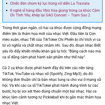
Chiếc đèn chùm kỷ lục trong vở diễn La Traviata
8 nghệ sĩ hàng đầu Vbiz hòa giọng trong ca khúc Cảm
Ơn Tình Yêu, khép lại SAO Concert – Trạm Sao 2
Trong thời gian ngắn, có hai ca khúc được cộng đồng mạng
điểm tên là thảm họa mới của nhạc Việt. Đầu tiên là Con
mèo xuân, nhạc Tết của TikToker Chị Phiến bị chỉ trích vì ca
từ vô nghĩa và chất nhạc nhảm nhí. Sau đó, đoạn nhạc Biết
yêu rồi đấy khiến nhiều khán giả tự hỏi: “Bằng cách nào mà
ca sĩ dũng cảm phát hành sản phẩm như thế này”.
Cả 2 ca khúc được phát hành đầy đủ trên các nền tảng
TikTok, YouTube và nhạc số (Spotify, Zing Mp3), do đó
không đơn thuần chỉ là bản nhạc tung ra cho vui ở mạng xã
hội. Và khi các ca sĩ/TikToker phát hành đúng trình tự các
bước, họ bị soi xét theo đúng chuẩn một bài nhạc. Hai ca
khúc lâm cảnh tương tự Pickleball khi bị gắn mác thảm họa
nhạc Việt.