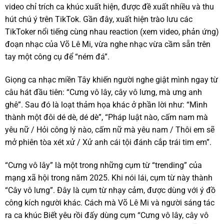
video chỉ trích ca khúc xuất hiện, được đề xuất nhiều và thu
hút chú ý trên TikTok. Gần đây, xuất hiện trào lưu các
TikToker nổi tiếng cùng nhau reaction (xem video, phản ứng)
đoạn nhạc của Võ Lê Mi, vừa nghe nhạc vừa cầm sẵn trên
tay một công cụ để “ném đá”.
Giọng ca nhạc miền Tây khiến người nghe giật mình ngay từ
câu hát đầu tiên: “Cưng vô lây, cây vô lưng, mà ưng anh
ghê”. Sau đó là loạt thảm họa khác ở phần lời như: “Mình
thành một đôi dé dè, dé dè”, “Pháp luật nào, cấm nam mà
yêu nữ / Hỏi công lý nào, cấm nữ mà yêu nam / Thôi em sẽ
mở phiên tòa xét xử / Xử anh cái tội đánh cắp trái tim em”.
“Cưng vô lây” là một trong những cụm từ “trending” của
mạng xã hội trong năm 2025. Khi nói lái, cụm từ này thành
“Cây vô lưng”. Đây là cụm từ nhạy cảm, được dùng với ý đồ
công kích người khác. Cách mà Võ Lê Mi và người sáng tác
ra ca khúc Biết yêu rồi đấy dùng cụm “Cưng vô lây, cây vô