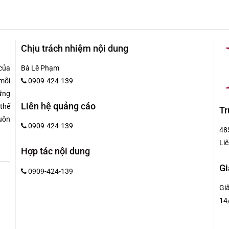
Chịu trách nhiệm nội dung
của
Bà Lê Phạm
mỗi
0909-424-139
hững
Liên hệ quảng cáo
 thể
Tr
uôn
0909-424-139
48
Liê
Hợp tác nội dung
Gi
0909-424-139
Gi
14