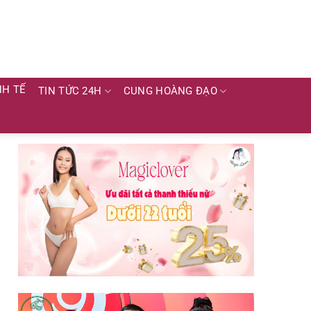
NH TẾ
TIN TỨC 24H
CUNG HOÀNG ĐẠO