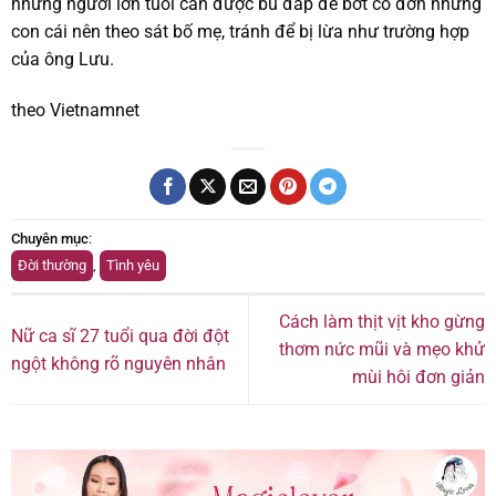
những người lớn tuổi cần được bù đắp để bớt cô đơn nhưng
con cái nên theo sát bố mẹ, tránh để bị lừa như trường hợp
của ông Lưu.
theo Vietnamnet
Chuyên mục
:
Đời thường
,
Tình yêu
Cách làm thịt vịt kho gừng
Nữ ca sĩ 27 tuổi qua đời đột
thơm nức mũi và mẹo khử
ngột không rõ nguyên nhân
mùi hôi đơn giản