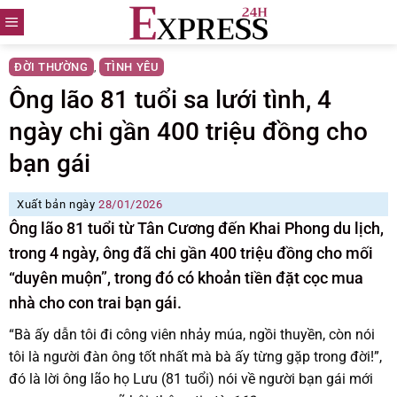
Skip
to
content
ĐỜI THƯỜNG
TÌNH YÊU
,
Ông lão 81 tuổi sa lưới tình, 4
ngày chi gần 400 triệu đồng cho
bạn gái
Xuất bản ngày
28/01/2026
Ông lão 81 tuổi từ Tân Cương đến Khai Phong du lịch,
trong 4 ngày, ông đã chi gần 400 triệu đồng cho mối
“duyên muộn”, trong đó có khoản tiền đặt cọc mua
nhà cho con trai bạn gái.
“Bà ấy dẫn tôi đi công viên nhảy múa, ngồi thuyền, còn nói
tôi là người đàn ông tốt nhất mà bà ấy từng gặp trong đời!”,
đó là lời ông lão họ Lưu (81 tuổi) nói về người bạn gái mới