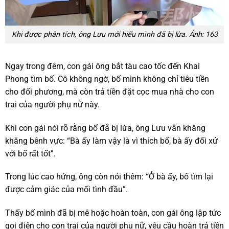
Khi được phân tích, ông Lưu mới hiểu mình đã bị lừa. Ảnh: 163
Ngay trong đêm, con gái ông bắt tàu cao tốc đến Khai
Phong tìm bố. Cô không ngờ, bố mình không chỉ tiêu tiền
cho đối phương, mà còn trả tiền đặt cọc mua nhà cho con
trai của người phụ nữ này.
Khi con gái nói rõ rằng bố đã bị lừa, ông Lưu vẫn khăng
khăng bênh vực: “Bà ấy làm vậy là vì thích bố, bà ấy đối xử
với bố rất tốt”.
Trong lúc cao hứng, ông còn nói thêm: “Ở bà ấy, bố tìm lại
được cảm giác của mối tình đầu”.
Thấy bố mình đã bị mê hoặc hoàn toàn, con gái ông lập tức
gọi điện cho con trai của người phụ nữ, yêu cầu hoàn trả tiền