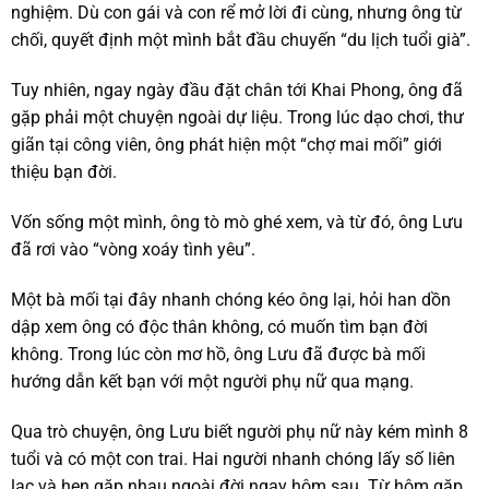
nghiệm. Dù con gái và con rể mở lời đi cùng, nhưng ông từ
chối, quyết định một mình bắt đầu chuyến “du lịch tuổi già”.
Tuy nhiên, ngay ngày đầu đặt chân tới Khai Phong, ông đã
gặp phải một chuyện ngoài dự liệu. Trong lúc dạo chơi, thư
giãn tại công viên, ông phát hiện một “chợ mai mối” giới
thiệu bạn đời.
Vốn sống một mình, ông tò mò ghé xem, và từ đó, ông Lưu
đã rơi vào “vòng xoáy tình yêu”.
Một bà mối tại đây nhanh chóng kéo ông lại, hỏi han dồn
dập xem ông có độc thân không, có muốn tìm bạn đời
không. Trong lúc còn mơ hồ, ông Lưu đã được bà mối
hướng dẫn kết bạn với một người phụ nữ qua mạng.
Qua trò chuyện, ông Lưu biết người phụ nữ này kém mình 8
tuổi và có một con trai. Hai người nhanh chóng lấy số liên
lạc và hẹn gặp nhau ngoài đời ngay hôm sau. Từ hôm gặp