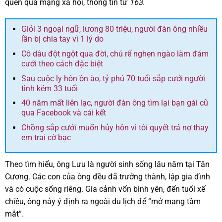
quen qua mạng xã hội, thông tin từ
163.
Giỏi 3 ngoại ngữ, lương 80 triệu, người đàn ông nhiều
lần bị chia tay vì 1 lý do
Cô dâu đột ngột qua đời, chú rể nghẹn ngào làm đám
cưới theo cách đặc biệt
Sau cuộc ly hôn ồn ào, tỷ phú 70 tuổi sắp cưới người
tình kém 33 tuổi
40 năm mất liên lạc, người đàn ông tìm lại bạn gái cũ
qua Facebook và cái kết
Chồng sắp cưới muốn hủy hôn vì tôi quyết trả nợ thay
em trai cờ bạc
Theo tìm hiểu, ông Lưu là người sinh sống lâu năm tại Tân
Cương. Các con của ông đều đã trưởng thành, lập gia đình
và có cuộc sống riêng. Gia cảnh vốn bình yên, đến tuổi xế
chiều, ông nảy ý định ra ngoài du lịch để “mở mang tầm
mắt”.