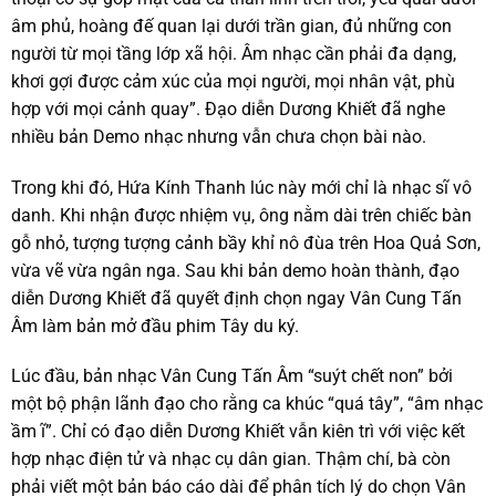
âm phủ, hoàng đế quan lại dưới trần gian, đủ những con
người từ mọi tầng lớp xã hội. Âm nhạc cần phải đa dạng,
khơi gợi được cảm xúc của mọi người, mọi nhân vật, phù
hợp với mọi cảnh quay”. Đạo diễn Dương Khiết đã nghe
nhiều bản Demo nhạc nhưng vẫn chưa chọn bài nào.
Trong khi đó, Hứa Kính Thanh lúc này mới chỉ là nhạc sĩ vô
danh. Khi nhận được nhiệm vụ, ông nằm dài trên chiếc bàn
gỗ nhỏ, tượng tượng cảnh bầy khỉ nô đùa trên Hoa Quả Sơn,
vừa vẽ vừa ngân nga. Sau khi bản demo hoàn thành, đạo
diễn Dương Khiết đã quyết định chọn ngay Vân Cung Tấn
Âm làm bản mở đầu phim Tây du ký.
Lúc đầu, bản nhạc Vân Cung Tấn Âm “suýt chết non” bởi
một bộ phận lãnh đạo cho rằng ca khúc “quá tây”, “âm nhạc
ầm ĩ”. Chỉ có đạo diễn Dương Khiết vẫn kiên trì với việc kết
hợp nhạc điện tử và nhạc cụ dân gian. Thậm chí, bà còn
phải viết một bản báo cáo dài để phân tích lý do chọn Vân