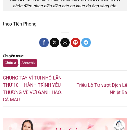
chức đêm nhạc biểu diễn các ca khúc do ông sáng tác.
theo Tiền Phong
Chuyên mục
:
Châu Á
,
Showbiz
CHUNG TAY VÌ TỤI NHỎ LẦN
THỨ 10 – HÀNH TRÌNH YÊU
Triệu Lộ Tư vượt Địch Lệ
THƯƠNG VỀ VỚI GÀNH HÀO,
Nhiệt Ba
CÀ MAU