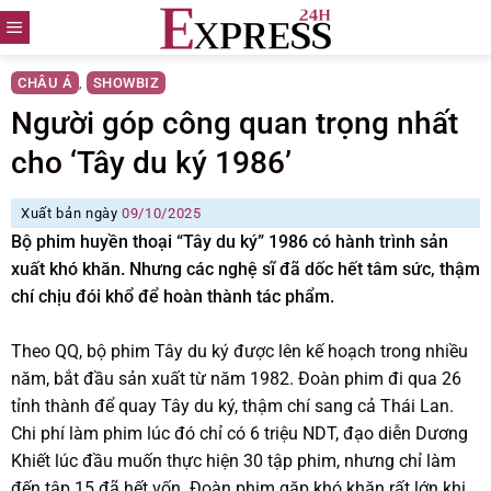
Skip
to
content
CHÂU Á
SHOWBIZ
,
Người góp công quan trọng nhất
cho ‘Tây du ký 1986’
Xuất bản ngày
09/10/2025
Bộ phim huyền thoại “Tây du ký” 1986 có hành trình sản
xuất khó khăn. Nhưng các nghệ sĩ đã dốc hết tâm sức, thậm
chí chịu đói khổ để hoàn thành tác phẩm.
Theo QQ, bộ phim Tây du ký được lên kế hoạch trong nhiều
năm, bắt đầu sản xuất từ năm 1982. Đoàn phim đi qua 26
tỉnh thành để quay Tây du ký, thậm chí sang cả Thái Lan.
Chi phí làm phim lúc đó chỉ có 6 triệu NDT, đạo diễn Dương
Khiết lúc đầu muốn thực hiện 30 tập phim, nhưng chỉ làm
đến tập 15 đã hết vốn. Đoàn phim gặp khó khăn rất lớn khi