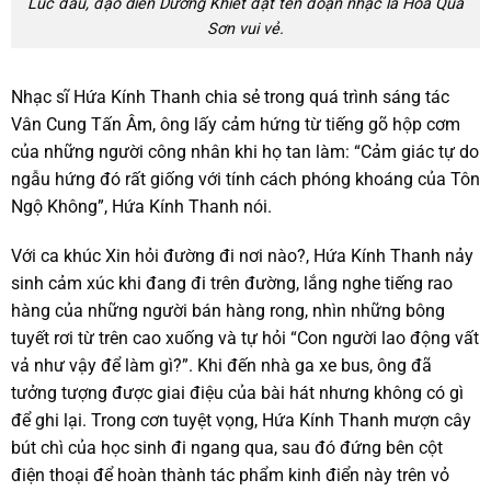
Lúc đầu, đạo diễn Dương Khiết đặt tên đoạn nhạc là Hoa Quả
Sơn vui vẻ.
Nhạc sĩ Hứa Kính Thanh chia sẻ trong quá trình sáng tác
Vân Cung Tấn Âm, ông lấy cảm hứng từ tiếng gõ hộp cơm
của những người công nhân khi họ tan làm: “Cảm giác tự do
ngẫu hứng đó rất giống với tính cách phóng khoáng của Tôn
Ngộ Không”, Hứa Kính Thanh nói.
Với ca khúc Xin hỏi đường đi nơi nào?, Hứa Kính Thanh nảy
sinh cảm xúc khi đang đi trên đường, lắng nghe tiếng rao
hàng của những người bán hàng rong, nhìn những bông
tuyết rơi từ trên cao xuống và tự hỏi “Con người lao động vất
vả như vậy để làm gì?”. Khi đến nhà ga xe bus, ông đã
tưởng tượng được giai điệu của bài hát nhưng không có gì
để ghi lại. Trong cơn tuyệt vọng, Hứa Kính Thanh mượn cây
bút chì của học sinh đi ngang qua, sau đó đứng bên cột
điện thoại để hoàn thành tác phẩm kinh điển này trên vỏ