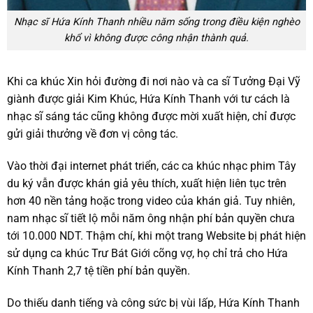
Nhạc sĩ Hứa Kính Thanh nhiều năm sống trong điều kiện nghèo
khổ vì không được công nhận thành quả.
Khi ca khúc Xin hỏi đường đi nơi nào và ca sĩ Tưởng Đại Vỹ
giành được giải Kim Khúc, Hứa Kính Thanh với tư cách là
nhạc sĩ sáng tác cũng không được mời xuất hiện, chỉ được
gửi giải thưởng về đơn vị công tác.
Vào thời đại internet phát triển, các ca khúc nhạc phim Tây
du ký vẫn được khán giả yêu thích, xuất hiện liên tục trên
hơn 40 nền tảng hoặc trong video của khán giả. Tuy nhiên,
nam nhạc sĩ tiết lộ mỗi năm ông nhận phí bản quyền chưa
tới 10.000 NDT. Thậm chí, khi một trang Website bị phát hiện
sử dụng ca khúc Trư Bát Giới cõng vợ, họ chỉ trả cho Hứa
Kính Thanh 2,7 tệ tiền phí bản quyền.
Do thiếu danh tiếng và công sức bị vùi lấp, Hứa Kính Thanh