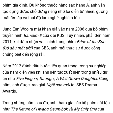
phim gia đình. Dù không thuộc hàng sao hạng A, anh vẫn
tạo dựng được chỗ đứng riêng nhờ lối diễn tự nhiên, gương
mặt ấm áp và thái độ làm nghề nghiêm túc.
Jung Eun Woo ra mắt khán giả vào năm 2006 qua bộ phim
truyền hình
Banolim 3
của đài KBS. Tuy nhiên, phải đến năm
2011, khi đảm nhận vai chính trong phim
Bride of the Sun
(Cô dâu mặt trời)
của SBS, anh mới thực sự được công
chúng biết đến rộng rãi.
Năm 2012 đánh dấu bước tiến quan trọng trong sự nghiệp
của nam diễn viên khi anh liên tục xuất hiện trong nhiều dự
án như
Five Fingers, Stranger, A Well Grown Daughter
. Cùng
năm, anh được trao giải
Ngôi sao mới
tại SBS Drama
Awards.
Trong những năm sau đó, anh tham gia các bộ phim dài tập
như
The Return of Hwang Geum-bok
và
My Only One
của