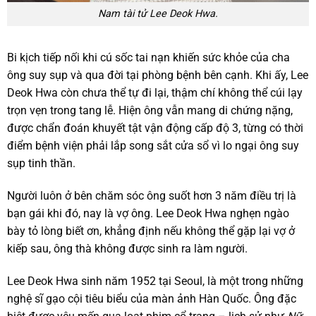
Nam tài tử Lee Deok Hwa.
Bi kịch tiếp nối khi cú sốc tai nạn khiến sức khỏe của cha
ông suy sụp và qua đời tại phòng bệnh bên cạnh. Khi ấy, Lee
Deok Hwa còn chưa thể tự đi lại, thậm chí không thể cúi lạy
trọn vẹn trong tang lễ. Hiện ông vẫn mang di chứng nặng,
được chẩn đoán khuyết tật vận động cấp độ 3, từng có thời
điểm bệnh viện phải lắp song sắt cửa sổ vì lo ngại ông suy
sụp tinh thần.
Người luôn ở bên chăm sóc ông suốt hơn 3 năm điều trị là
bạn gái khi đó, nay là vợ ông. Lee Deok Hwa nghẹn ngào
bày tỏ lòng biết ơn, khẳng định nếu không thể gặp lại vợ ở
kiếp sau, ông thà không được sinh ra làm người.
Lee Deok Hwa sinh năm 1952 tại Seoul, là một trong những
nghệ sĩ gạo cội tiêu biểu của màn ảnh Hàn Quốc. Ông đặc