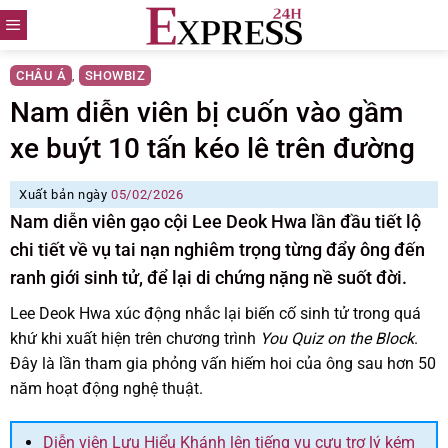
Skip
to
content
CHÂU Á
SHOWBIZ
,
Nam diễn viên bị cuốn vào gầm
xe buýt 10 tấn kéo lê trên đường
Xuất bản ngày
05/02/2026
Nam diễn viên gạo cội Lee Deok Hwa lần đầu tiết lộ
chi tiết về vụ tai nạn nghiêm trọng từng đẩy ông đến
ranh giới sinh tử, để lại di chứng nặng nề suốt đời.
Lee Deok Hwa xúc động nhắc lại biến cố sinh tử trong quá
khứ khi xuất hiện trên chương trình
You Quiz on the Block
.
Đây là lần tham gia phỏng vấn hiếm hoi của ông sau hơn 50
năm hoạt động nghệ thuật.
Diễn viên Lưu Hiểu Khánh lên tiếng vụ cựu trợ lý kém