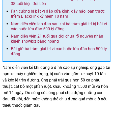
38 tuổi kiện đòi tiền
Fan cuồng bị bắt vì đập cửa kính, gây náo loạn trước
thềm BlackPink kỷ niệm 10 năm
Nam diễn viên lao đao sau khi bà trùm giải trí bị bắt vì
cáo buộc lừa đảo 500 tỷ đồng
Nam diễn viên 21 tuổi qua đời chưa rõ nguyên nhân
khiến showbiz bàng hoàng
Bắt giữ bà trùm giải trí vì cáo buộc lừa đảo hơn 500 tỷ
đồng
Nam diễn viên kể khi đang ở đỉnh cao sự nghiệp, ông gặp tai
nạn xe máy nghiêm trọng, bị cuốn vào gầm xe buýt 10 tấn
và kéo lê trên đường. Ông phải trải qua hơn 50 ca phẫu
thuật, cắt bỏ một phần ruột, khâu khoảng 1.500 mũi và hôn
mê 14 ngày. Dù sống sót, ông phải chịu đựng những cơn
đau dữ dội, đến mức không thể chịu đựng quá một giờ nếu
thiếu thuốc giảm đau.