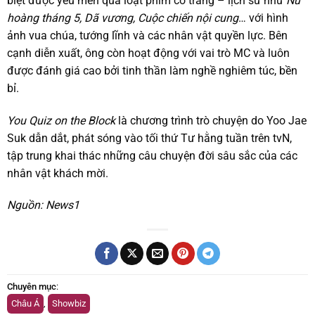
biệt được yêu mến qua loạt phim cổ trang – lịch sử như
Nữ
hoàng tháng 5, Dã vương, Cuộc chiến nội cung
… với hình
ảnh vua chúa, tướng lĩnh và các nhân vật quyền lực. Bên
cạnh diễn xuất, ông còn hoạt động với vai trò MC và luôn
được đánh giá cao bởi tinh thần làm nghề nghiêm túc, bền
bỉ.
You Quiz on the Block
là chương trình trò chuyện do Yoo Jae
Suk dẫn dắt, phát sóng vào tối thứ Tư hằng tuần trên tvN,
tập trung khai thác những câu chuyện đời sâu sắc của các
nhân vật khách mời.
Nguồn: News1
Chuyên mục
:
Châu Á
,
Showbiz