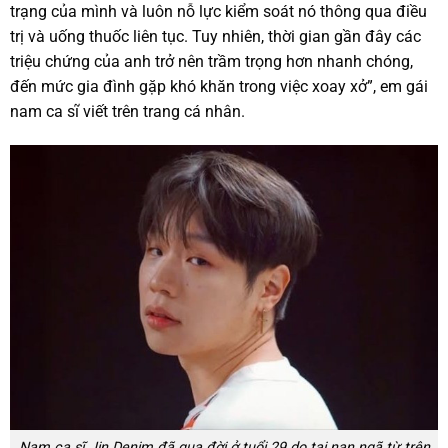
trạng của mình và luôn nỗ lực kiểm soát nó thông qua điều
trị và uống thuốc liên tục. Tuy nhiên, thời gian gần đây các
triệu chứng của anh trở nên trầm trọng hơn nhanh chóng,
đến mức gia đình gặp khó khăn trong việc xoay xở”, em gái
nam ca sĩ viết trên trang cá nhân.
Nam ca sĩ Jin Denim đã qua đời ở tuổi 29 do tai nạn ngã từ trên