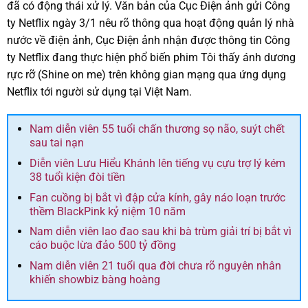
đã có động thái xử lý. Văn bản của Cục Điện ảnh gửi Công
ty Netflix ngày 3/1 nêu rõ thông qua hoạt động quản lý nhà
nước về điện ảnh, Cục Điện ảnh nhận được thông tin Công
ty Netflix đang thực hiện phổ biến phim Tôi thấy ánh dương
rực rỡ (Shine on me) trên không gian mạng qua ứng dụng
Netflix tới người sử dụng tại Việt Nam.
Nam diễn viên 55 tuổi chấn thương sọ não, suýt chết
sau tai nạn
Diễn viên Lưu Hiểu Khánh lên tiếng vụ cựu trợ lý kém
38 tuổi kiện đòi tiền
Fan cuồng bị bắt vì đập cửa kính, gây náo loạn trước
thềm BlackPink kỷ niệm 10 năm
Nam diễn viên lao đao sau khi bà trùm giải trí bị bắt vì
cáo buộc lừa đảo 500 tỷ đồng
Nam diễn viên 21 tuổi qua đời chưa rõ nguyên nhân
khiến showbiz bàng hoàng