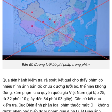
Bản đồ đường lưỡi bò phi pháp trong phim.
Qua tiến hành kiểm tra, rà soát, kết quả cho thấy phim có
nhiều hình ảnh bản đồ chứa đường lưỡi bò, thể hiện không
đúng, xâm phạm chủ quyền quốc gia Việt Nam (tại tập 25,
từ 32 phút 10 giây đến 34 phút 03 giây). Căn cứ kết quả
kiểm tra, Cục Điện ảnh phân loại phim thuộc mức C – không
được phép phổ biến do vi phạm quy định Luật Điện ảnh.