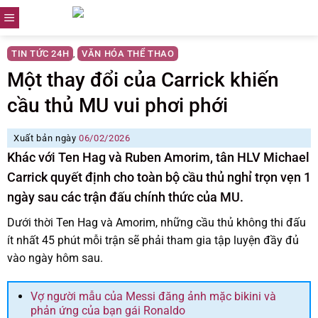
Skip
to
content
TIN TỨC 24H
VĂN HÓA THỂ THAO
,
Một thay đổi của Carrick khiến
cầu thủ MU vui phơi phới
Xuất bản ngày
06/02/2026
Khác với Ten Hag và Ruben Amorim, tân HLV Michael
Carrick quyết định cho toàn bộ cầu thủ nghỉ trọn vẹn 1
ngày sau các trận đấu chính thức của MU.
Dưới thời Ten Hag và Amorim, những cầu thủ không thi đấu
ít nhất 45 phút mỗi trận sẽ phải tham gia tập luyện đầy đủ
vào ngày hôm sau.
Vợ người mẫu của Messi đăng ảnh mặc bikini và
phản ứng của bạn gái Ronaldo