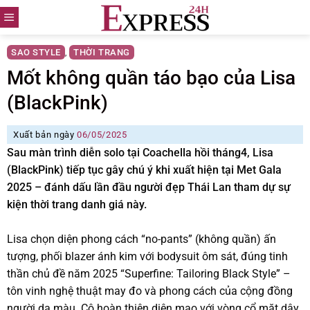
Skip
to
content
SAO STYLE
THỜI TRANG
,
Mốt không quần táo bạo của Lisa
(BlackPink)
Xuất bản ngày
06/05/2025
Sau màn trình diễn solo tại Coachella hồi tháng4, Lisa
(BlackPink) tiếp tục gây chú ý khi xuất hiện tại Met Gala
2025 – đánh dấu lần đầu người đẹp Thái Lan tham dự sự
kiện thời trang danh giá này.
Lisa chọn diện phong cách “no-pants” (không quần) ấn
tượng, phối blazer ánh kim với bodysuit ôm sát, đúng tinh
thần chủ đề năm 2025 “Superfine: Tailoring Black Style” –
tôn vinh nghệ thuật may đo và phong cách của cộng đồng
người da màu. Cô hoàn thiện diện mạo với vòng cổ mặt dây