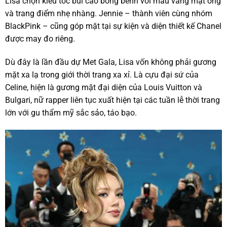
Lisa chọn kiểu tóc búi cao bồng bềnh với màu vàng mật ong
và trang điểm nhẹ nhàng. Jennie – thành viên cùng nhóm
BlackPink – cũng góp mặt tại sự kiện và diện thiết kế Chanel
được may đo riêng.
Dù đây là lần đầu dự Met Gala, Lisa vốn không phải gương
mặt xa lạ trong giới thời trang xa xỉ. Là cựu đại sứ của
Celine, hiện là gương mặt đại diện của Louis Vuitton và
Bulgari, nữ rapper liên tục xuất hiện tại các tuần lễ thời trang
lớn với gu thẩm mỹ sắc sảo, táo bạo.