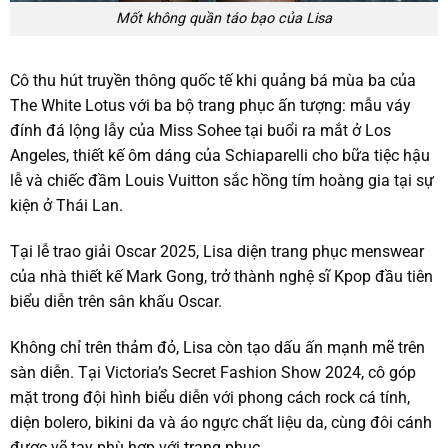
Mốt không quần táo bạo của Lisa
Cô thu hút truyền thông quốc tế khi quảng bá mùa ba của
The White Lotus với ba bộ trang phục ấn tượng: mẫu váy
đính đá lộng lẫy của Miss Sohee tại buổi ra mắt ở Los
Angeles, thiết kế ôm dáng của Schiaparelli cho bữa tiệc hậu
lễ và chiếc đầm Louis Vuitton sắc hồng tím hoàng gia tại sự
kiện ở Thái Lan.
Tại lễ trao giải Oscar 2025, Lisa diện trang phục menswear
của nhà thiết kế Mark Gong, trở thành nghệ sĩ Kpop đầu tiên
biểu diễn trên sân khấu Oscar.
Không chỉ trên thảm đỏ, Lisa còn tạo dấu ấn mạnh mẽ trên
sàn diễn. Tại Victoria’s Secret Fashion Show 2024, cô góp
mặt trong đội hình biểu diễn với phong cách rock cá tính,
diện bolero, bikini da và áo ngực chất liệu da, cùng đôi cánh
được vẽ tay phù hợp với trang phục.