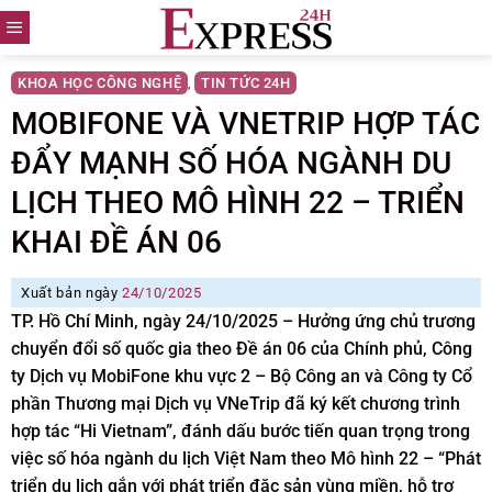
Skip
to
content
KHOA HỌC CÔNG NGHỆ
TIN TỨC 24H
,
MOBIFONE VÀ VNETRIP HỢP TÁC
ĐẨY MẠNH SỐ HÓA NGÀNH DU
LỊCH THEO MÔ HÌNH 22 – TRIỂN
KHAI ĐỀ ÁN 06
Xuất bản ngày
24/10/2025
TP. Hồ Chí Minh, ngày 24/10/2025 – Hưởng ứng chủ trương
chuyển đổi số quốc gia theo Đề án 06 của Chính phủ, Công
ty Dịch vụ MobiFone khu vực 2 – Bộ Công an và Công ty Cổ
phần Thương mại Dịch vụ VNeTrip đã ký kết chương trình
hợp tác “Hi Vietnam”, đánh dấu bước tiến quan trọng trong
việc số hóa ngành du lịch Việt Nam theo Mô hình 22 – “Phát
triển du lịch gắn với phát triển đặc sản vùng miền, hỗ trợ