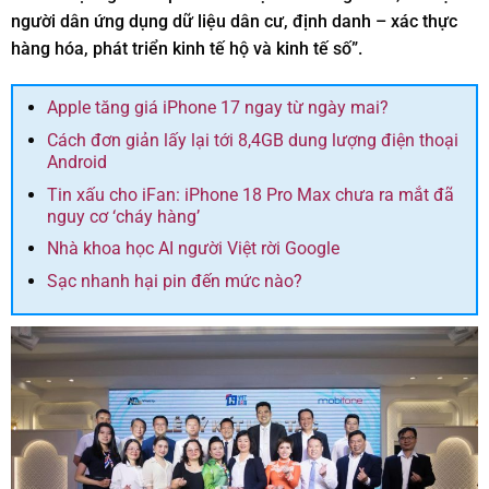
người dân ứng dụng dữ liệu dân cư, định danh – xác thực
hàng hóa, phát triển kinh tế hộ và kinh tế số”.
Apple tăng giá iPhone 17 ngay từ ngày mai?
Cách đơn giản lấy lại tới 8,4GB dung lượng điện thoại
Android
Tin xấu cho iFan: iPhone 18 Pro Max chưa ra mắt đã
nguy cơ ‘cháy hàng’
Nhà khoa học AI người Việt rời Google
Sạc nhanh hại pin đến mức nào?