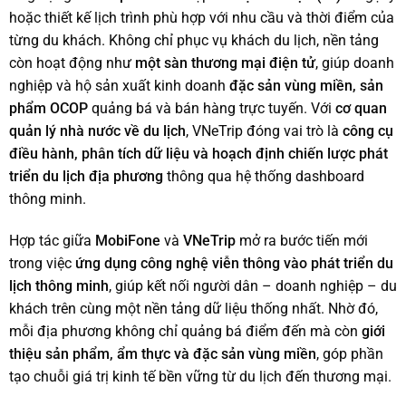
hoặc thiết kế lịch trình phù hợp với nhu cầu và thời điểm của
từng du khách. Không chỉ phục vụ khách du lịch, nền tảng
còn hoạt động như
một sàn thương mại điện tử
, giúp doanh
nghiệp và hộ sản xuất kinh doanh
đặc sản vùng miền, sản
phẩm OCOP
quảng bá và bán hàng trực tuyến. Với
cơ quan
quản lý nhà nước về du lịch
, VNeTrip đóng vai trò là
công cụ
điều hành, phân tích dữ liệu và hoạch định chiến lược phát
triển du lịch địa phương
thông qua hệ thống dashboard
thông minh.
Hợp tác giữa
MobiFone
và
VNeTrip
mở ra bước tiến mới
trong việc
ứng dụng công nghệ viễn thông vào phát triển du
lịch thông minh
, giúp kết nối người dân – doanh nghiệp – du
khách trên cùng một nền tảng dữ liệu thống nhất. Nhờ đó,
mỗi địa phương không chỉ quảng bá điểm đến mà còn
giới
thiệu sản phẩm, ẩm thực và đặc sản vùng miền
, góp phần
tạo chuỗi giá trị kinh tế bền vững từ du lịch đến thương mại.