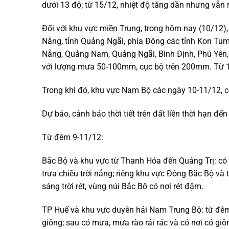
dưới 13 độ; từ 15/12, nhiệt độ tăng dần nhưng vẫn r
Đối với khu vực miền Trung, trong hôm nay (10/12)
Nẵng, tỉnh Quảng Ngãi, phía Đông các tỉnh Kon Tum
Nẵng, Quảng Nam, Quảng Ngãi, Bình Định, Phú Yên
với lượng mưa 50-100mm, cục bộ trên 200mm. Từ 1
Trong khi đó, khu vực Nam Bộ các ngày 10-11/12, c
Dự báo, cảnh báo thời tiết trên đất liền thời hạn 
Từ đêm 9-11/12:
Bắc Bộ và khu vực từ Thanh Hóa đến Quảng Trị: có
trưa chiều trời nắng; riêng khu vực Đông Bắc Bộ v
sáng trời rét, vùng núi Bắc Bộ có nơi rét đậm.
TP Huế và khu vực duyên hải Nam Trung Bộ: từ đêm
giông; sau có mưa, mưa rào rải rác và có nơi có giô