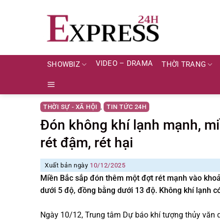
Skip
to
content
VIDEO – DRAMA
SHOWBIZ
THỜI TRANG
THỜI SỰ - XÃ HỘI
TIN TỨC 24H
,
Đón không khí lạnh mạnh, mi
rét đậm, rét hại
Xuất bản ngày
10/12/2025
Miền Bắc sắp đón thêm một đợt rét mạnh vào khoản
dưới 5 độ, đồng bằng dưới 13 độ. Không khí lạnh c
Ngày 10/12, Trung tâm Dự báo khí tượng thủy văn q