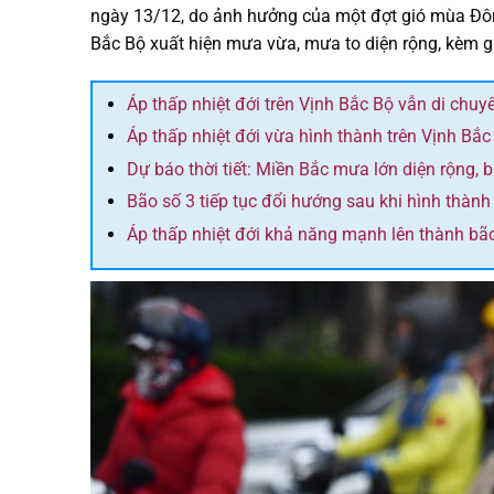
ngày 13/12, do ảnh hưởng của một đợt gió mùa Đôn
Bắc Bộ xuất hiện mưa vừa, mưa to diện rộng, kèm gi
Áp thấp nhiệt đới trên Vịnh Bắc Bộ vẫn di chu
Áp thấp nhiệt đới vừa hình thành trên Vịnh Bắc
Dự báo thời tiết: Miền Bắc mưa lớn diện rộng, 
Bão số 3 tiếp tục đổi hướng sau khi hình thành
Áp thấp nhiệt đới khả năng mạnh lên thành bã