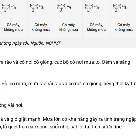
 những ngày tới. Nguồn: NCHMF
 rào và có nơi có giông, cục bộ có nơi mưa to. Đêm và sáng
ộ: có mưa, mưa rào rải rác và có nơi có giông; riêng thời kỳ từ
.
ng vài nơi.
á và gió giật mạnh. Mưa lớn có khả năng gây ra tình trạng ngậ
; lũ quét trên các sông, suối nhỏ, sạt lở đất trên sườn dốc.