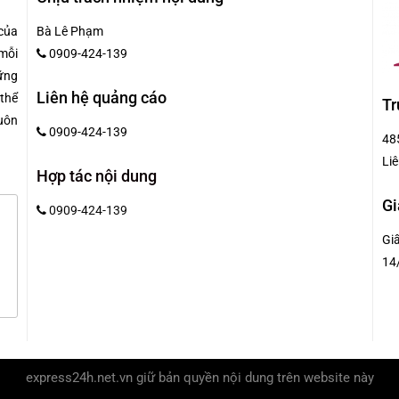
của
Bà Lê Phạm
mỗi
0909-424-139
hững
Liên hệ quảng cáo
 thể
Tr
uôn
0909-424-139
48
Liê
Hợp tác nội dung
Gi
0909-424-139
Gi
14
express24h.net.vn
giữ bản quyền nội dung trên website này