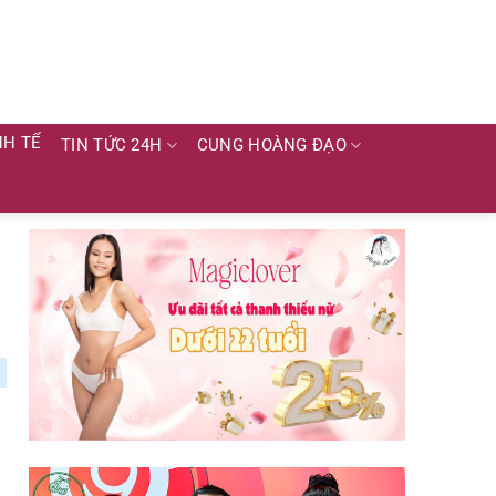
NH TẾ
TIN TỨC 24H
CUNG HOÀNG ĐẠO