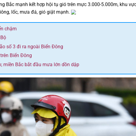
g Bắc mạnh kết hợp hội tụ gió trên mực 3.000-5.000m, khu vự
ông, lốc, mưa đá, gió giật mạnh.
yển chậm
 Bộ
bão số 3 đi ra ngoài Biển Đông
 trên Biển Đông
o; miền Bắc bắt đầu mưa lớn dồn dập