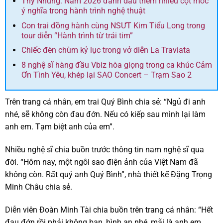
Thy Nhung: Năm 2026 đánh dấu thêm nhiều cột mốc
ý nghĩa trong hành trình nghệ thuật
Con trai đồng hành cùng NSƯT Kim Tiểu Long trong
tour diễn “Hành trình từ trái tim”
Chiếc đèn chùm kỷ lục trong vở diễn La Traviata
8 nghệ sĩ hàng đầu Vbiz hòa giọng trong ca khúc Cảm
Ơn Tình Yêu, khép lại SAO Concert – Trạm Sao 2
Trên trang cá nhân, em trai Quý Bình chia sẻ: “Ngủ đi anh
nhé, sẽ không còn đau đớn. Nếu có kiếp sau mình lại làm
anh em. Tạm biệt anh của em”.
Nhiều nghệ sĩ chia buồn trước thông tin nam nghệ sĩ qua
đời. “Hôm nay, một ngôi sao điện ảnh của Việt Nam đã
không còn. Rất quý anh Quý Bình”, nhà thiết kế Đặng Trọng
Minh Châu chia sẻ.
Diễn viên Đoàn Minh Tài chia buồn trên trang cá nhân: “Hết
đau đớn rồi phải không bạn, bình an nhé, mãi là anh em.