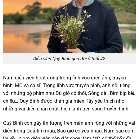
Diễn viên Quý Bình qua đời ở tuổi 42.
Nam diễn viên hoạt động trong lĩnh vực điện ảnh, truyền
hình, MC và ca sĩ. Trong lĩnh vực truyền hình, anh nổi tiếng
với những bộ phim như Dù gió có thổi, Sông dài, Bìm bịp kêu
chiều… Quý Bình được khán giả miền Tây yêu thích nhờ
những vai diễn chân chất, hiền lành trên sóng truyền hình.
Quý Bình còn gây ấn tượng trên màn ảnh rộng với những vai
diễn trong Quả tim máu, Bao giờ có yêu nhau, Năm sau con
lại về… Nam diễn viên còn đắt show làm MC, có thể kể đến