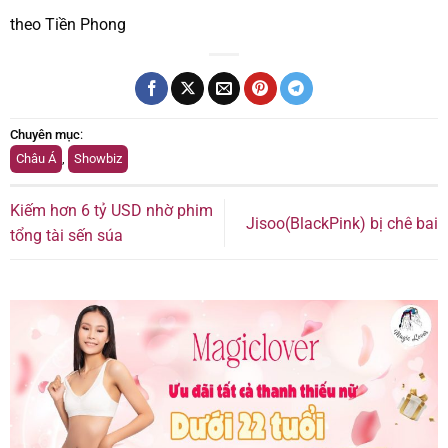
theo Tiền Phong
Chuyên mục
:
Châu Á
,
Showbiz
Kiếm hơn 6 tỷ USD nhờ phim
Jisoo(BlackPink) bị chê bai
tổng tài sến súa