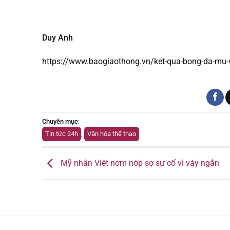
Duy Anh
https://www.baogiaothong.vn/ket-qua-bong-da-mu
Chuyên mục
:
Tin tức 24h
,
Văn hóa thể thao
Mỹ nhân Việt nơm nớp sợ sự cố vì váy ngắn