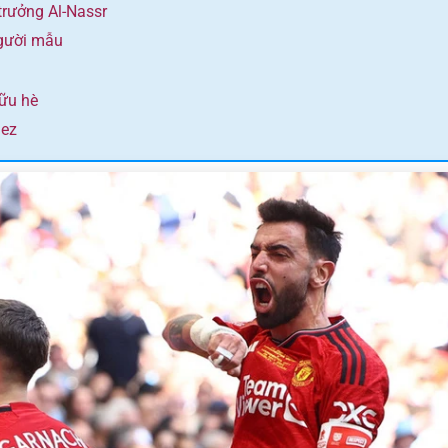
trưởng Al-Nassr
người mẫu
hữu hè
dez