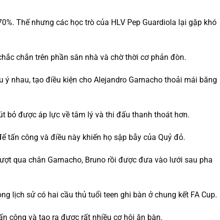
70%. Thế nhưng các học trò của HLV Pep Guardiola lại gặp khó
hắc chắn trên phần sân nhà và chờ thời cơ phản đòn.
u ý nhau, tạo điều kiện cho Alejandro Garnacho thoải mái băng
út bỏ được áp lực về tâm lý và thi đấu thanh thoát hơn.
để tấn công và điều này khiến họ sập bẫy của Quỷ đỏ.
 lượt qua chân Garnacho, Bruno rồi được đưa vào lưới sau pha
ng lịch sử có hai cầu thủ tuổi teen ghi bàn ở chung kết FA Cup.
ấn công và tạo ra được rất nhiều cơ hội ăn bàn.