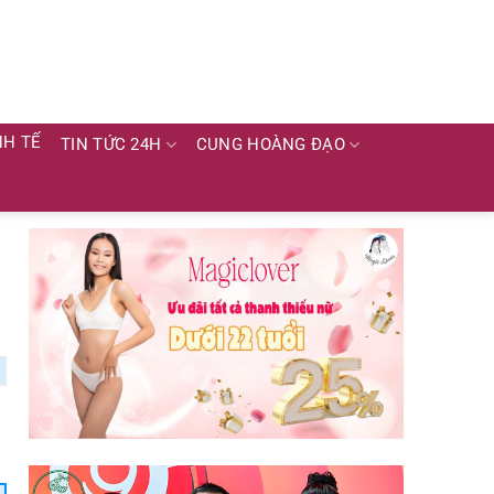
NH TẾ
TIN TỨC 24H
CUNG HOÀNG ĐẠO