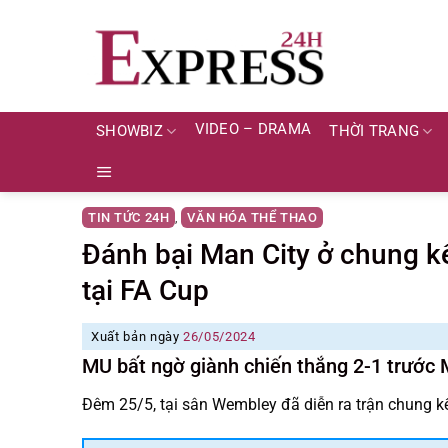
Skip
to
content
VIDEO – DRAMA
SHOWBIZ
THỜI TRANG
TIN TỨC 24H
VĂN HÓA THỂ THAO
,
Đánh bại Man City ở chung k
tại FA Cup
Xuất bản ngày
26/05/2024
MU bất ngờ giành chiến thắng 2-1 trước M
Đêm 25/5, tại sân Wembley đã diễn ra trận chung k