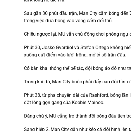
Sau gần 30 phút đầu trận, Man City cầm bóng đến 
trong việc đưa bóng vào vòng cấm đối thủ.
Chiều ngược lại, MU vẫn chủ động chơi phòng ngự c
Phút 30, Josko Gvardiol và Stefan Ortega không hiể
xuống dứt điểm vào lưới trống, mở tỷ số trận đấu.
Có bàn khai thông thế bế tắc, đội bóng áo đỏ như tr
Trong khi đó, Man City buộc phải đẩy cao đội hình 
Phút 38, từ pha chuyền dài của Rashford, bóng lần
đặt lòng gọn gàng của Kobbie Mainoo.
Đáng chú ý, MU cũng trở thành đội bóng đầu tiên tro
Sang hiệp 2, Man City gần như kéo cả đội hình lên t