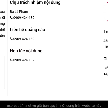
Chịu trách nhiệm nội dung
của
Bà Lê Phạm
mỗi
0909-424-139
hững
Liên hệ quảng cáo
 thể
Tr
uôn
0909-424-139
48
Liê
Hợp tác nội dung
Gi
0909-424-139
Gi
14
express24h.net.vn
giữ bản quyền nội dung trên website này