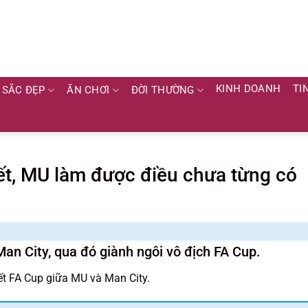
KINH DOANH
TI
SẮC ĐẸP
ĂN CHƠI
ĐỜI THƯỜNG
ết, MU làm được điều chưa từng có
an City, qua đó giành ngôi vô địch FA Cup.
ết FA Cup giữa MU và Man City.