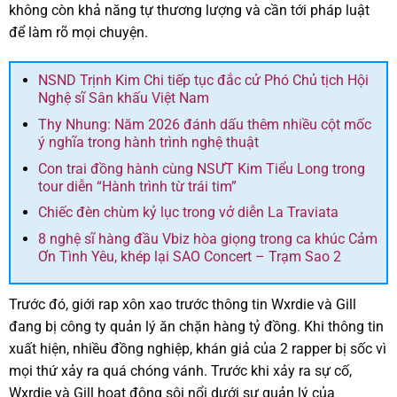
không còn khả năng tự thương lượng và cần tới pháp luật
để làm rõ mọi chuyện.
NSND Trịnh Kim Chi tiếp tục đắc cử Phó Chủ tịch Hội
Nghệ sĩ Sân khấu Việt Nam
Thy Nhung: Năm 2026 đánh dấu thêm nhiều cột mốc
ý nghĩa trong hành trình nghệ thuật
Con trai đồng hành cùng NSƯT Kim Tiểu Long trong
tour diễn “Hành trình từ trái tim”
Chiếc đèn chùm kỷ lục trong vở diễn La Traviata
8 nghệ sĩ hàng đầu Vbiz hòa giọng trong ca khúc Cảm
Ơn Tình Yêu, khép lại SAO Concert – Trạm Sao 2
Trước đó, giới rap xôn xao trước thông tin Wxrdie và Gill
đang bị công ty quản lý ăn chặn hàng tỷ đồng. Khi thông tin
xuất hiện, nhiều đồng nghiệp, khán giả của 2 rapper bị sốc vì
mọi thứ xảy ra quá chóng vánh. Trước khi xảy ra sự cố,
Wxrdie và Gill hoạt động sôi nổi dưới sự quản lý của