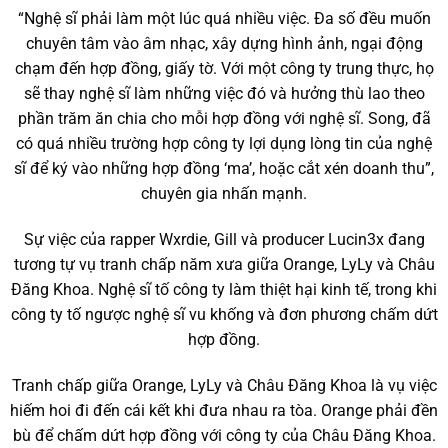
“Nghệ sĩ phải làm một lúc quá nhiều việc. Đa số đều muốn
chuyên tâm vào âm nhạc, xây dựng hình ảnh, ngại động
chạm đến hợp đồng, giấy tờ. Với một công ty trung thực, họ
sẽ thay nghệ sĩ làm những việc đó và hưởng thù lao theo
phần trăm ăn chia cho mỗi hợp đồng với nghệ sĩ. Song, đã
có quá nhiều trường hợp công ty lợi dụng lòng tin của nghệ
sĩ để ký vào những hợp đồng ‘ma’, hoặc cắt xén doanh thu”,
chuyên gia nhấn mạnh.
Sự việc của rapper Wxrdie, Gill và producer Lucin3x đang
tương tự vụ tranh chấp năm xưa giữa Orange, LyLy và Châu
Đăng Khoa. Nghệ sĩ tố công ty làm thiệt hại kinh tế, trong khi
công ty tố ngược nghệ sĩ vu khống và đơn phương chấm dứt
hợp đồng.
Tranh chấp giữa Orange, LyLy và Châu Đăng Khoa là vụ việc
hiếm hoi đi đến cái kết khi đưa nhau ra tòa. Orange phải đền
bù để chấm dứt hợp đồng với công ty của Châu Đăng Khoa.