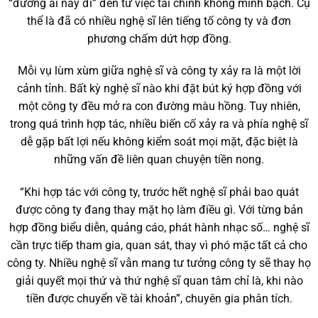
“đường ai nấy đi” đến từ việc tài chính không minh bạch. Cụ
thể là đã có nhiều nghệ sĩ lên tiếng tố công ty và đơn
phương chấm dứt hợp đồng.
Mỗi vụ lùm xùm giữa nghệ sĩ và công ty xảy ra là một lời
cảnh tỉnh. Bất kỳ nghệ sĩ nào khi đặt bút ký hợp đồng với
một công ty đều mở ra con đường màu hồng. Tuy nhiên,
trong quá trình hợp tác, nhiều biến cố xảy ra và phía nghệ sĩ
dễ gặp bất lợi nếu không kiểm soát mọi mặt, đặc biệt là
những vấn đề liên quan chuyện tiền nong.
“Khi hợp tác với công ty, trước hết nghệ sĩ phải bao quát
được công ty đang thay mặt họ làm điều gì. Với từng bản
hợp đồng biểu diễn, quảng cáo, phát hành nhạc số… nghệ sĩ
cần trực tiếp tham gia, quan sát, thay vì phó mặc tất cả cho
công ty. Nhiều nghệ sĩ vẫn mang tư tưởng công ty sẽ thay họ
giải quyết mọi thứ và thứ nghệ sĩ quan tâm chỉ là, khi nào
tiền được chuyển về tài khoản”, chuyên gia phân tích.