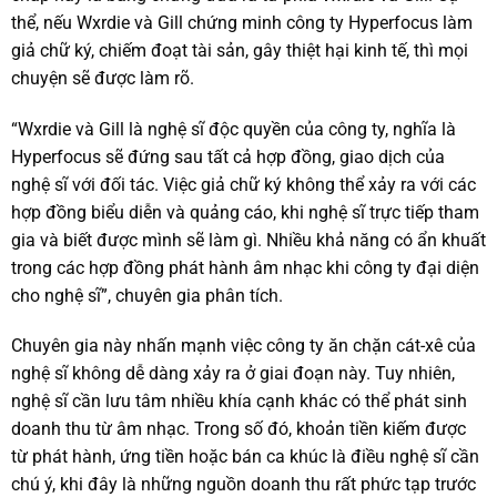
thể, nếu Wxrdie và Gill chứng minh công ty Hyperfocus làm
giả chữ ký, chiếm đoạt tài sản, gây thiệt hại kinh tế, thì mọi
chuyện sẽ được làm rõ.
“Wxrdie và Gill là nghệ sĩ độc quyền của công ty, nghĩa là
Hyperfocus sẽ đứng sau tất cả hợp đồng, giao dịch của
nghệ sĩ với đối tác. Việc giả chữ ký không thể xảy ra với các
hợp đồng biểu diễn và quảng cáo, khi nghệ sĩ trực tiếp tham
gia và biết được mình sẽ làm gì. Nhiều khả năng có ẩn khuất
trong các hợp đồng phát hành âm nhạc khi công ty đại diện
cho nghệ sĩ”, chuyên gia phân tích.
Chuyên gia này nhấn mạnh việc công ty ăn chặn cát-xê của
nghệ sĩ không dễ dàng xảy ra ở giai đoạn này. Tuy nhiên,
nghệ sĩ cần lưu tâm nhiều khía cạnh khác có thể phát sinh
doanh thu từ âm nhạc. Trong số đó, khoản tiền kiếm được
từ phát hành, ứng tiền hoặc bán ca khúc là điều nghệ sĩ cần
chú ý, khi đây là những nguồn doanh thu rất phức tạp trước