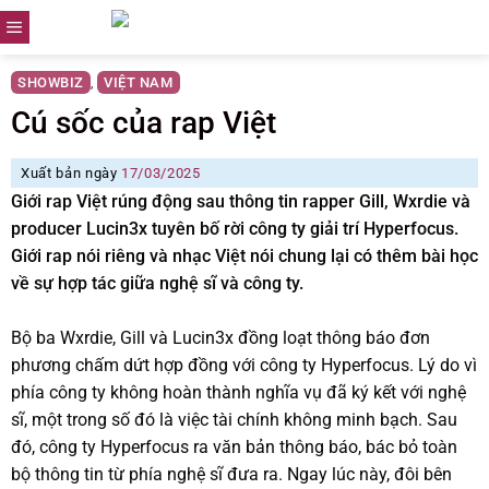
Skip
to
content
SHOWBIZ
VIỆT NAM
,
Cú sốc của rap Việt
Xuất bản ngày
17/03/2025
Giới rap Việt rúng động sau thông tin rapper Gill, Wxrdie và
producer Lucin3x tuyên bố rời công ty giải trí Hyperfocus.
Giới rap nói riêng và nhạc Việt nói chung lại có thêm bài học
về sự hợp tác giữa nghệ sĩ và công ty.
Bộ ba Wxrdie, Gill và Lucin3x đồng loạt thông báo đơn
phương chấm dứt hợp đồng với công ty Hyperfocus. Lý do vì
phía công ty không hoàn thành nghĩa vụ đã ký kết với nghệ
sĩ, một trong số đó là việc tài chính không minh bạch. Sau
đó, công ty Hyperfocus ra văn bản thông báo, bác bỏ toàn
bộ thông tin từ phía nghệ sĩ đưa ra. Ngay lúc này, đôi bên