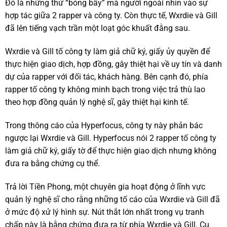
Đó là những thứ “bóng bẩy” mà người ngoài nhìn vào sự
hợp tác giữa 2 rapper và công ty. Còn thực tế, Wxrdie và Gill
đã lên tiếng vạch trần một loạt góc khuất đằng sau.
Wxrdie và Gill tố công ty làm giả chữ ký, giấy ủy quyền để
thực hiện giao dịch, hợp đồng, gây thiệt hại về uy tín và danh
dự của rapper với đối tác, khách hàng. Bên cạnh đó, phía
rapper tố công ty không minh bạch trong việc trả thù lao
theo hợp đồng quản lý nghệ sĩ, gây thiệt hại kinh tế.
Trong thông cáo của Hyperfocus, công ty này phản bác
ngược lại Wxrdie và Gill. Hyperfocus nói 2 rapper tố công ty
làm giả chữ ký, giấy tờ để thực hiện giao dịch nhưng không
đưa ra bằng chứng cụ thể.
Trả lời Tiền Phong, một chuyên gia hoạt động ở lĩnh vực
quản lý nghệ sĩ cho rằng những tố cáo của Wxrdie và Gill đã
ở mức độ xử lý hình sự. Nút thắt lớn nhất trong vụ tranh
chấp này là bằng chứng đưa ra từ phía Wxrdie và Gill. Cụ