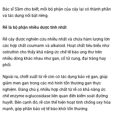
Bác sĩ Sầm cho biết, mỗi bộ phận của cây lại có thành phần
và tác dụng nổi bật riêng.
Rễ là bộ phận nhiều dược tính nhất
Rễ cây được nghiên cứu nhiều nhất và chứa hàm lượng lớn
các hợp chất coumarin và alkaloid. Hoạt chất tiêu biểu như
ostruthin cho thấy khả năng ức chế tế bào ung thư trên
nhiều dòng khác nhau như gan, cổ tử cung, đại tràng hay
phổi.
Ngoài ra, chiết xuất từ rễ còn có tác dụng bảo vệ gan, giúp
giảm men gan trong các mô hình tổn thương gan thực
nghiệm. Đáng chú ý, nhiều hợp chất từ rễ có khả năng ức
chế enzyme α-glucosidase liên quan đến kiểm soát đường
huyết. Bên cạnh đó, rễ còn thể hiện hoạt tính chống oxy hóa
mạnh, góp phần bảo vệ tế bào khỏi tổn thương.