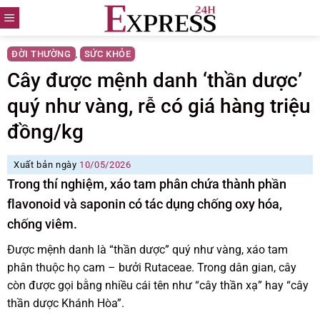
Skip
to
content
ĐỜI THƯỜNG
SỨC KHỎE
,
Cây được mệnh danh ‘thần dược’
quý như vàng, rễ có giá hàng triệu
đồng/kg
Xuất bản ngày
10/05/2026
Trong thí nghiệm, xáo tam phân chứa thành phần
flavonoid và saponin có tác dụng chống oxy hóa,
chống viêm.
Được mệnh danh là “thần dược” quý như vàng, xáo tam
phân thuộc họ cam – bưởi Rutaceae. Trong dân gian, cây
còn được gọi bằng nhiều cái tên như “cây thần xạ” hay “cây
thần dược Khánh Hòa”.