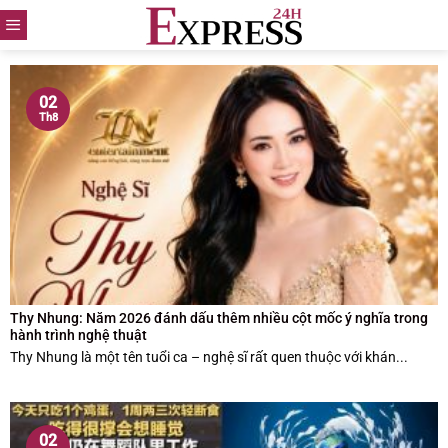
Skip
to
content
02
Th8
Thy Nhung: Năm 2026 đánh dấu thêm nhiều cột mốc ý nghĩa trong
hành trình nghệ thuật
Thy Nhung là một tên tuổi ca – nghệ sĩ rất quen thuộc với khán...
02