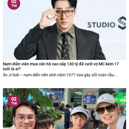
02
Th8
Nam diễn viên mua căn hộ cao cấp 130 tỷ để cưới vợ MC kém 17
tuổi là ai?
So Ji Sub – nam diễn viên sinh năm 1977 vừa gây sốt toàn cầu...
02
Th8