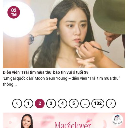
02
Th8
Diễn viên ‘Trái tim mùa thu’ báo tin vui ở tuổi 39
‘Em gái quốc dân’ Moon Geun Young – diễn viên “Trái tim mùa thu”
thông...
1
2
3
4
5
…
132