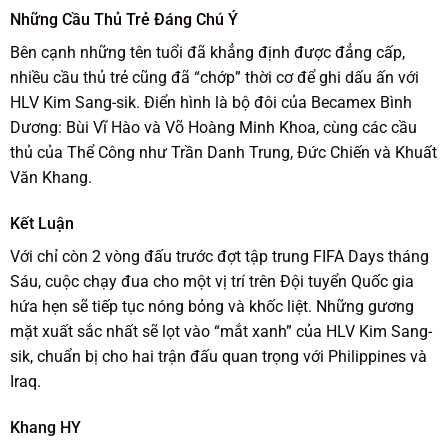
Những Cầu Thủ Trẻ Đáng Chú Ý
Bên cạnh những tên tuổi đã khẳng định được đẳng cấp,
nhiều cầu thủ trẻ cũng đã “chớp” thời cơ để ghi dấu ấn với
HLV Kim Sang-sik. Điển hình là bộ đôi của Becamex Bình
Dương: Bùi Vĩ Hào và Võ Hoàng Minh Khoa, cùng các cầu
thủ của Thể Công như Trần Danh Trung, Đức Chiến và Khuất
Văn Khang.
Kết Luận
Với chỉ còn 2 vòng đấu trước đợt tập trung FIFA Days tháng
Sáu, cuộc chạy đua cho một vị trí trên Đội tuyển Quốc gia
hứa hẹn sẽ tiếp tục nóng bỏng và khốc liệt. Những gương
mặt xuất sắc nhất sẽ lọt vào “mắt xanh” của HLV Kim Sang-
sik, chuẩn bị cho hai trận đấu quan trọng với Philippines và
Iraq.
Khang HY