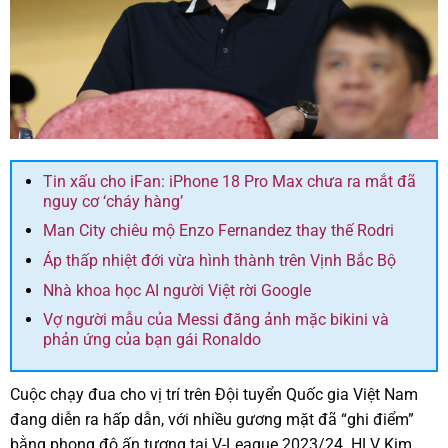
Tin xấu cho iFan: iPhone 18 Pro Max chưa ra mắt đã
nguy cơ ‘cháy hàng’
Man City chiêu mộ Enzo Fernandez thay thế Rodri
Áp thấp nhiệt đới vừa hình thành trên Vịnh Bắc Bộ
Nhà khoa học AI người Việt rời Google
Vợ người mẫu của Messi đăng ảnh mặc bikini và
phản ứng của bạn gái Ronaldo
Cuộc chạy đua cho vị trí trên Đội tuyển Quốc gia Việt Nam
đang diễn ra hấp dẫn, với nhiều gương mặt đã “ghi điểm”
bằng phong độ ấn tượng tại V-League 2023/24. HLV Kim