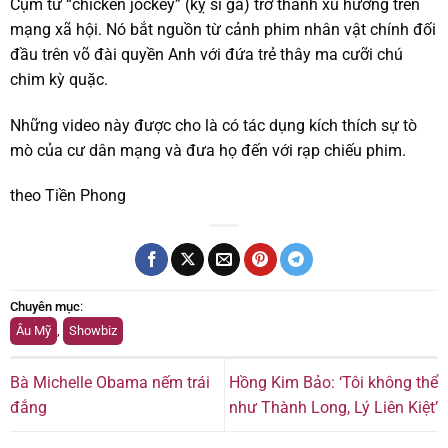
Cụm từ “chicken jockey” (kỵ sĩ gà) trở thành xu hướng trên
mạng xã hội. Nó bắt nguồn từ cảnh phim nhân vật chính đối
đầu trên võ đài quyền Anh với đứa trẻ thây ma cưỡi chú
chim kỳ quặc.
Những video này được cho là có tác dụng kích thích sự tò
mò của cư dân mạng và đưa họ đến với rạp chiếu phim.
theo Tiền Phong
Chuyên mục
:
Âu Mỹ
,
Showbiz
Bà Michelle Obama nếm trái
Hồng Kim Bảo: ‘Tôi không thể
đắng
như Thành Long, Lý Liên Kiệt’