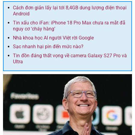
Cách đơn giản lấy lại tới 8,4GB dung lượng điện thoại
Android
Tin xấu cho iFan: iPhone 18 Pro Max chưa ra mắt đã
nguy cơ ‘cháy hàng’
Nhà khoa học AI người Việt rời Google
Sạc nhanh hại pin đến mức nào?
Tin đồn đáng thất vọng về camera Galaxy S27 Pro và
Ultra