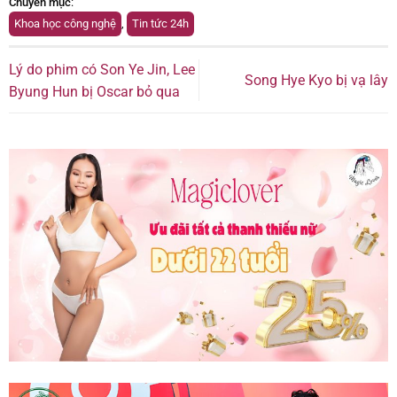
Chuyên mục
:
Khoa học công nghệ
,
Tin tức 24h
Lý do phim có Son Ye Jin, Lee
Song Hye Kyo bị vạ lây
Byung Hun bị Oscar bỏ qua