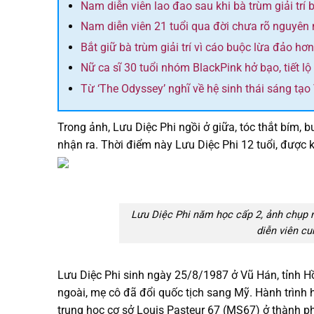
Nam diễn viên lao đao sau khi bà trùm giải trí 
Nam diễn viên 21 tuổi qua đời chưa rõ nguyên
Bắt giữ bà trùm giải trí vì cáo buộc lừa đảo hơ
Nữ ca sĩ 30 tuổi nhóm BlackPink hở bạo, tiết l
Từ ‘The Odyssey’ nghĩ về hệ sinh thái sáng tạo
Trong ảnh, Lưu Diệc Phi ngồi ở giữa, tóc thắt bím,
nhận ra. Thời điểm này Lưu Diệc Phi 12 tuổi, được kh
Lưu Diệc Phi năm học cấp 2, ảnh chụp 
diễn viên cu
Lưu Diệc Phi sinh ngày 25/8/1987 ở Vũ Hán, tỉnh Hồ
ngoài, mẹ cô đã đổi quốc tịch sang Mỹ. Hành trình h
trung học cơ sở Louis Pasteur 67 (MS67) ở thành p