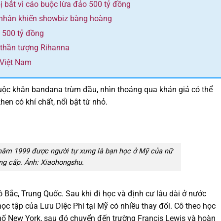
bị bắt vì cáo buộc lừa đảo 500 tỷ đồng
 nhân khiến showbiz bàng hoàng
n 500 tỷ đồng
ộ thần tượng Rihanna
 Việt Nam
 buộc khăn bandana trùm đầu, nhìn thoáng qua khán giả có thể
en có khí chất, nổi bật từ nhỏ.
năm 1999 được người tự xưng là bạn học ở Mỹ của nữ
ng cấp. Ảnh: Xiaohongshu.
 Bắc, Trung Quốc. Sau khi đi học và định cư lâu dài ở nước
ọc tập của Lưu Diệc Phi tại Mỹ có nhiều thay đổi. Cô theo học
hố New York, sau đó chuyển đến trường Francis Lewis và hoàn