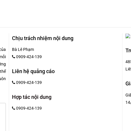
Chịu trách nhiệm nội dung
của
Bà Lê Phạm
Tr
mỗi
0909-424-139
48
hững
Liê
Liên hệ quảng cáo
 thể
uôn
0909-424-139
Gi
Gi
Hợp tác nội dung
14
0909-424-139