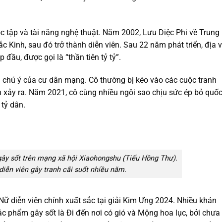
ọc tập và tài năng nghệ thuật. Năm 2002, Lưu Diệc Phi về Trung
 Kinh, sau đó trở thành diễn viên. Sau 22 năm phát triển, địa v
 đầu, được gọi là “thần tiên tỷ tỷ”.
m chú ý của cư dân mạng. Cô thường bị kéo vào các cuộc tranh
iện xảy ra. Năm 2021, cô cùng nhiều ngôi sao chịu sức ép bỏ quố
tỷ dân.
 gây sốt trên mạng xã hội Xiaohongshu (Tiểu Hồng Thư).
diễn viên gây tranh cãi suốt nhiều năm.
Nữ diễn viên chính xuất sắc tại giải Kim Ưng 2024. Nhiều khán
ác phẩm gây sốt là Đi đến nơi có gió và Mộng hoa lục, bởi chưa