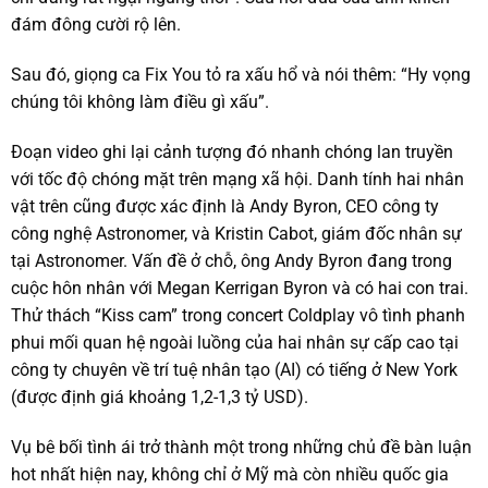
đám đông cười rộ lên.
Sau đó, giọng ca Fix You tỏ ra xấu hổ và nói thêm: “Hy vọng
chúng tôi không làm điều gì xấu”.
Đoạn video ghi lại cảnh tượng đó nhanh chóng lan truyền
với tốc độ chóng mặt trên mạng xã hội. Danh tính hai nhân
vật trên cũng được xác định là Andy Byron, CEO công ty
công nghệ Astronomer, và Kristin Cabot, giám đốc nhân sự
tại Astronomer. Vấn đề ở chỗ, ông Andy Byron đang trong
cuộc hôn nhân với Megan Kerrigan Byron và có hai con trai.
Thử thách “Kiss cam” trong concert Coldplay vô tình phanh
phui mối quan hệ ngoài luồng của hai nhân sự cấp cao tại
công ty chuyên về trí tuệ nhân tạo (AI) có tiếng ở New York
(được định giá khoảng 1,2-1,3 tỷ USD).
Vụ bê bối tình ái trở thành một trong những chủ đề bàn luận
hot nhất hiện nay, không chỉ ở Mỹ mà còn nhiều quốc gia