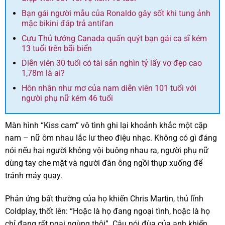
Bạn gái người mẫu của Ronaldo gây sốt khi tung ảnh
mặc bikini đáp trả antifan
Cựu Thủ tướng Canada quấn quýt bạn gái ca sĩ kém
13 tuổi trên bãi biển
Diễn viên 30 tuổi có tài sản nghìn tỷ lấy vợ đẹp cao
1,78m là ai?
Hôn nhân như mơ của nam diễn viên 101 tuổi với
người phụ nữ kém 46 tuổi
Màn hình “Kiss cam” vô tình ghi lại khoảnh khắc một cặp
nam – nữ ôm nhau lắc lư theo điệu nhạc. Không có gì đáng
nói nếu hai người không vội buông nhau ra, người phụ nữ
dùng tay che mặt và người đàn ông ngồi thụp xuống để
tránh máy quay.
Phản ứng bất thường của họ khiến Chris Martin, thủ lĩnh
Coldplay, thốt lên: “Hoặc là họ đang ngoại tình, hoặc là họ
chỉ đang rất ngại ngùng thôi”. Câu nói đùa của anh khiến