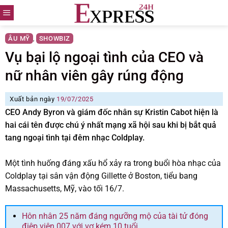
Skip
to
content
ÂU MỸ
SHOWBIZ
,
Vụ bại lộ ngoại tình của CEO và
nữ nhân viên gây rúng động
Xuất bản ngày
19/07/2025
CEO Andy Byron và giám đốc nhân sự Kristin Cabot hiện là
hai cái tên được chú ý nhất mạng xã hội sau khi bị bắt quả
tang ngoại tình tại đêm nhạc Coldplay.
Một tình huống đáng xấu hổ xảy ra trong buổi hòa nhạc của
Coldplay tại sân vận động Gillette ở Boston, tiểu bang
Massachusetts, Mỹ, vào tối 16/7.
Hôn nhân 25 năm đáng ngưỡng mộ của tài tử đóng
điệp viên 007 với vợ kém 10 tuổi