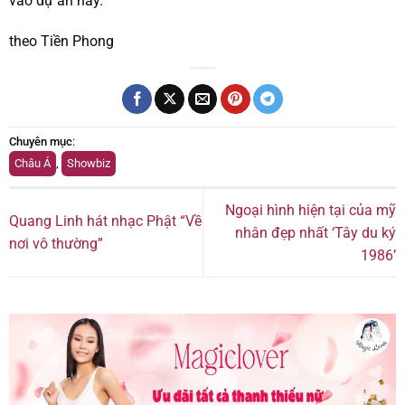
vào dự án này.
theo Tiền Phong
Chuyên mục
:
Châu Á
,
Showbiz
Ngoại hình hiện tại của mỹ
Quang Linh hát nhạc Phật “Về
nhân đẹp nhất ‘Tây du ký
nơi vô thường”
1986’