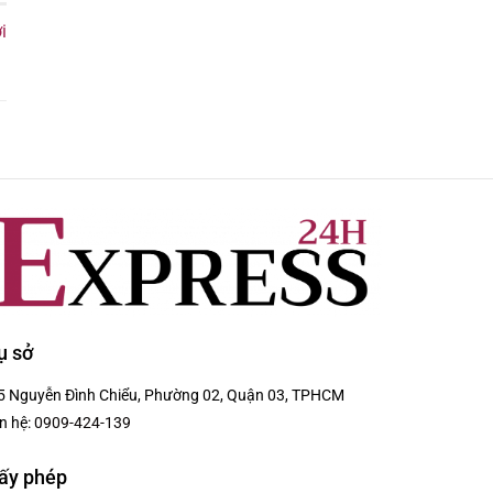
i
ụ sở
5 Nguyễn Đình Chiểu, Phường 02, Quận 03, TPHCM
n hệ:
0909-424-139
ấy phép