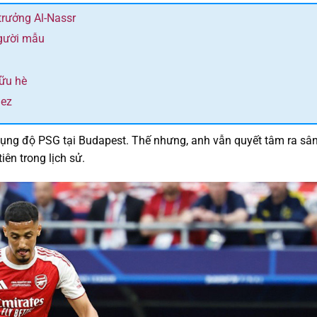
trưởng Al-Nassr
người mẫu
hữu hè
dez
 đụng độ PSG tại Budapest. Thế nhưng, anh vẫn quyết tâm ra sâ
ên trong lịch sử.