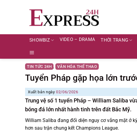
Skip
to
content
VIDEO – DRAMA
SHOWBIZ
THỜI TRANG
TIN TỨC 24H
VĂN HÓA THỂ THAO
,
Tuyển Pháp gặp họa lớn trư
Xuất bản ngày
02/06/2026
Trung vệ số 1 tuyển Pháp – William Saliba vừa
bóng đá lớn nhất hành tinh trên đất Bắc Mỹ.
William Saliba đang đối diện nguy cơ vắng mặt ở k
hơn sau trận chung kết Champions League.