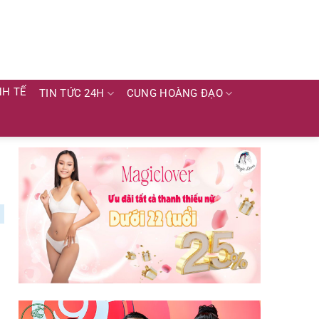
NH TẾ
TIN TỨC 24H
CUNG HOÀNG ĐẠO