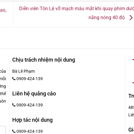
Diễn viên Tôn Lệ vỡ mạch máu mắt khi quay phim dướ
ao,
nắng nóng 40 độ
Chịu trách nhiệm nội dung
của
Bà Lê Phạm
mỗi
0909-424-139
hững
Liên hệ quảng cáo
 thể
Tr
uôn
0909-424-139
48
Liê
Hợp tác nội dung
Gi
0909-424-139