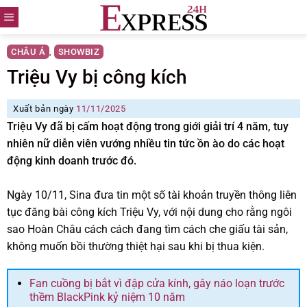
Skip
to
content
CHÂU Á
SHOWBIZ
,
Triệu Vy bị công kích
Xuất bản ngày
11/11/2025
Triệu Vy đã bị cấm hoạt động trong giới giải trí 4 năm, tuy
nhiên nữ diễn viên vướng nhiều tin tức ồn ào do các hoạt
động kinh doanh trước đó.
Ngày 10/11, Sina đưa tin một số tài khoản truyền thông liên
tục đăng bài công kích Triệu Vy, với nội dung cho rằng ngôi
sao Hoàn Châu cách cách đang tìm cách che giấu tài sản,
không muốn bồi thường thiệt hại sau khi bị thua kiện.
Fan cuồng bị bắt vì đập cửa kính, gây náo loạn trước
thềm BlackPink kỷ niệm 10 năm