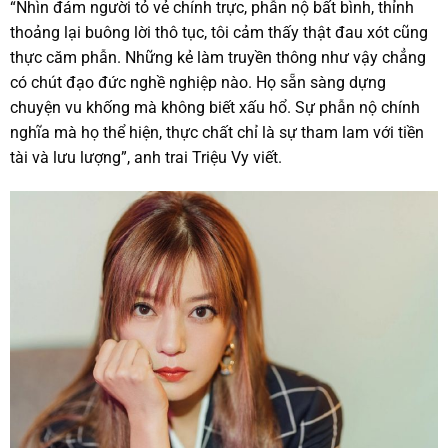
“Nhìn đám người tỏ vẻ chính trực, phẫn nộ bất bình, thỉnh
thoảng lại buông lời thô tục, tôi cảm thấy thật đau xót cũng
thực căm phẫn. Những kẻ làm truyền thông như vậy chẳng
có chút đạo đức nghề nghiệp nào. Họ sẵn sàng dựng
chuyện vu khống mà không biết xấu hổ. Sự phẫn nộ chính
nghĩa mà họ thể hiện, thực chất chỉ là sự tham lam với tiền
tài và lưu lượng”, anh trai Triệu Vy viết.